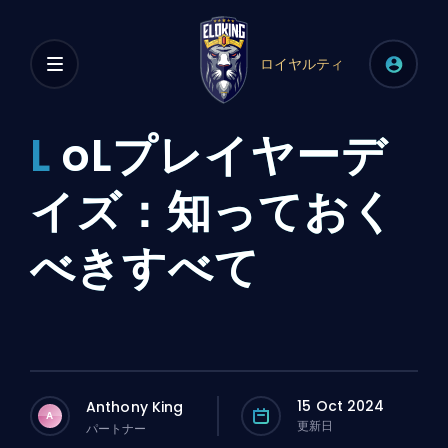
ロイヤルティ
L
oLプレイヤーデ
イズ：知っておく
べきすべて
15 Oct 2024
Anthony King
A
更新日
パートナー