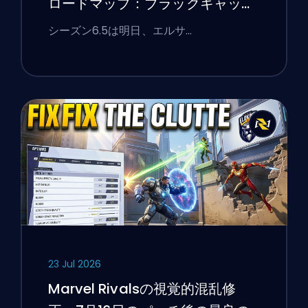
ロードマップ：ブラックキャッ
ト、ホワイトフォックス、そして
シーズン6.5は明日、エルサ…
モンスターズ・テイク・マンハッ
タンイベント
23 Jul 2026
Marvel Rivalsの視覚的混乱修