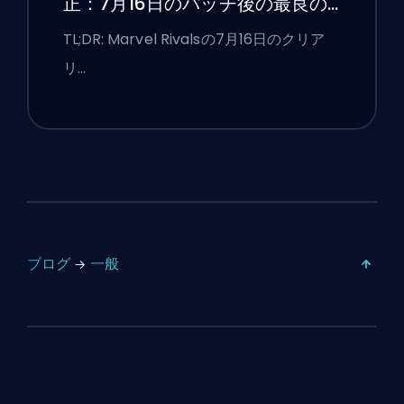
正：7月16日のパッチ後の最良の
競技設定
TL;DR: Marvel Rivalsの7月16日のクリア
リ…
ブログ
一般