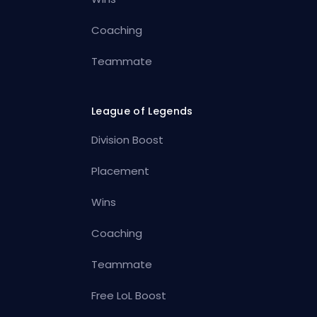
Coaching
Teammate
League of Legends
Division Boost
Placement
Wins
Coaching
Teammate
Free LoL Boost