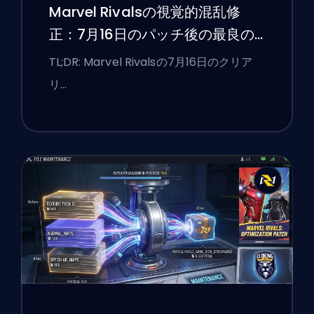
Marvel Rivalsの視覚的混乱修
正：7月16日のパッチ後の最良の
競技設定
TL;DR: Marvel Rivalsの7月16日のクリア
リ…