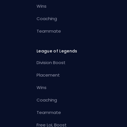
Wins
Coaching
Teammate
League of Legends
Division Boost
Placement
Wins
Coaching
Teammate
Free LoL Boost