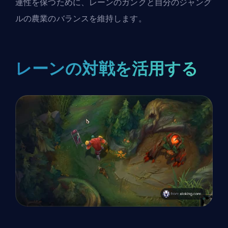
連性を保つために、レーンのガンクと自分のジャング
ルの農業のバランスを維持します。
レーンの対戦を活用する