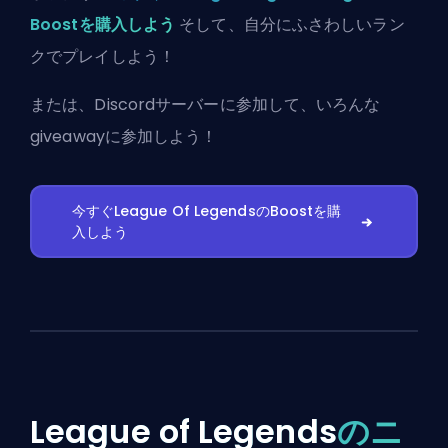
Boostを購入しよう
そして、自分にふさわしいラン
クでプレイしよう！
または、
Discordサーバーに参加
して、いろんな
giveawayに参加しよう！
今すぐLeague Of LegendsのBoostを購
入しよう
League of Legends
のニ