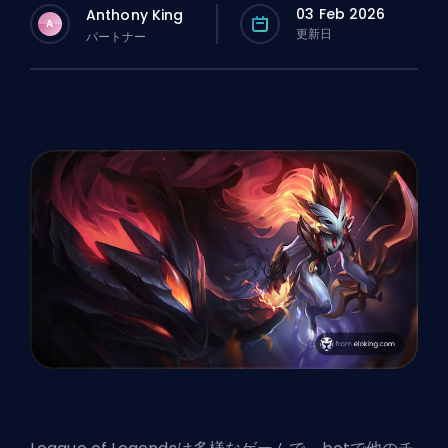
03 Feb 2026
Anthony King
A
更新日
パートナー