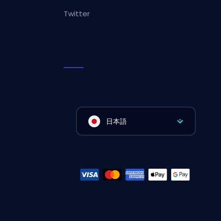
Twitter
日本語