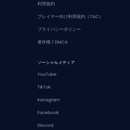
利用規約
プレイヤー向け利用規約（T&C）
プライバシーポリシー
著作権 / DMCA
ソーシャルメディア
YouTube
TikTok
Instagram
Facebook
Discord