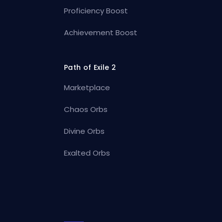
Proficiency Boost
Achievement Boost
Path of Exile 2
Marketplace
Chaos Orbs
Divine Orbs
Exalted Orbs