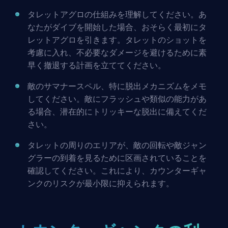
タレットアグロの仕組みを理解してください。あ
なたがダイブを開始した場合、おそらく最初にタ
レットアグロを引きます。タレットのショットを
考慮に入れ、不必要なダメージを避けるために素
早く撤退する計画を立ててください。
敵のサマナースペル、特に脱出メカニズムをメモ
してください。敵にフラッシュや類似の能力があ
る場合、潜在的にトリッキーな脱出に備えてくだ
さい。
タレットの周りのエリアが、敵の回転や敵ジャン
グラーの到着を見るために区画されていることを
確認してください。これにより、カウンターギャ
ンクのリスクが最小限に抑えられます。