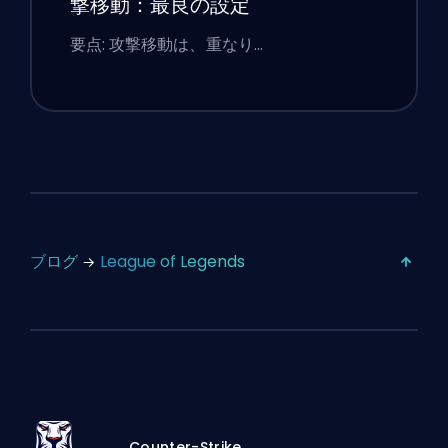
撃移動：最良の設定
要点: 攻撃移動は、重なり…
ブログ
League of Legends
Counter-Strike