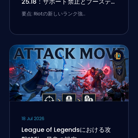
25.18：サポート禁止とブーステ
ィングのフラグ
要点: Riotの新しいランク強…
18 Jul 2026
League of Legendsにおける攻