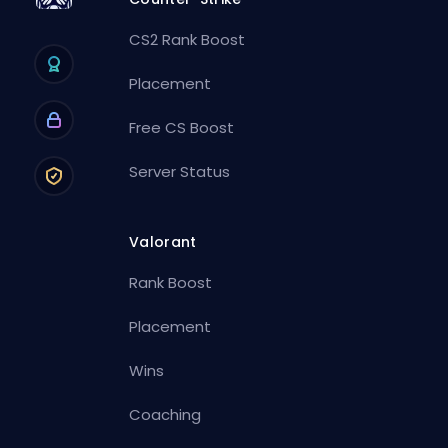
CS2 Rank Boost
Placement
Free CS Boost
Server Status
Valorant
Rank Boost
Placement
Wins
Coaching