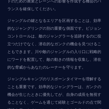
ドのための農業とレーンへの影響を作成する機会のバ
ランスを確保してください。
ジャングルの鍵となるエリアを区画することは、効率
的なジャングリングの別の重要な側面です。ビジョン
コントロールは、敵のジャングラーを追跡するのに役
立つだけでなく、潜在的なガンクの機会を見つけるこ
ともできます。川や敵のジャングルの入り口に戦略的
にワードを配置して、敵の動きの情報を収集し、潜在
的な脅威からあなたのレーナーを守ります。
ジャングルキャンプのリスポーンタイマーを理解する
ことも重要です。効率的なジャングラーは、ガンクの
機会が生じたときに優先してが、自身の成長を無視す
ることなく、ゲームを通じて経験とゴールドの点で関