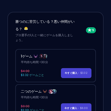
勝つのに苦労している？悪い仲間がい
る？
プロ選手の1人と一緒にゲームを購入しまし
ょう。
1ゲーム
平均待ち時間 <30分
$4.00
今すぐ購入
- $3.32
$3.32 ゲームごと
二つのゲーム
平均待ち時間 <30分
$8.00
今すぐ購入
- $6.00
$3.00 ゲームごと