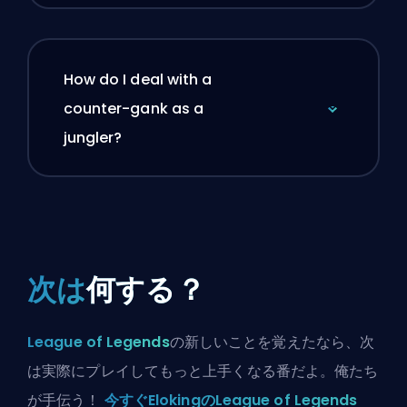
How do I deal with a
counter-gank as a
jungler?
次は
何する？
League of Legends
の新しいことを覚えたなら、次
は実際にプレイしてもっと上手くなる番だよ。俺たち
が手伝う！
今すぐElokingのLeague of Legends