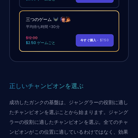
三つのゲーム
平均待ち時間 <30分
$12.00
今すぐ購入
- $7.50
$2.50 ゲームごと
正しいチャンピオンを選ぶ
成功したガンクの基盤は、ジャングラーの役割に適し
たチャンピオンを選ぶことから始まります。
ジャング
ラーの役割に適したチャンピオンを選ぶ
。全てのチャ
ンピオンがこの位置に適しているわけではなく、効果