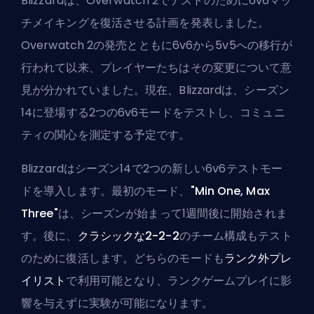
Blizzardは、Overwatch 2でテストのために6v6マッ
チメイキングを復活させる計画を発表しました。
Overwatch 2の発売とともに6v6から5v5への移行が
行われて以来、プレイヤーたちはその変更について意
見が分かれていました。現在、Blizzardは、シーズン
14に登場する2つの6v6モードをテストし、コミュニ
ティの関心を測定する予定です。
Blizzardはシーズン14で2つの新しい6v6テストモー
ドを導入します。最初のモード、
"Min One, Max
Three"
は、シーズンが始まって1週間後に開始されま
す。後に、
クラシックな2-2-2
のチーム構成もテスト
のために復活します。どちらのモードも
ランク外プレ
イリスト
で利用可能となり、ランクゲームプレイに影
響を与えずに実験が可能になります。