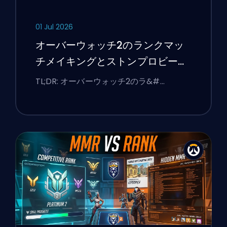
01 Jul 2026
オーバーウォッチ2のランクマッ
チメイキングとストンプロビーを
修正する方法
TL;DR: オーバーウォッチ2のラ&#…