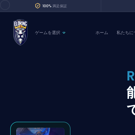
100%
満足保証
ゲームを選択
ホーム
私たちに
League of Legends
League 
Marvel Rivals
SERVICES
Valorant
R
Division Boos
Dota 2
Placements
Counter-Strike
Wins
Overwatch 2
Coaching
Rocket League
Path of Exile 2
Teammate