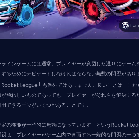
ンラインゲームには通常、プレイヤーが意図した通りにゲーム
イするためにナビゲートしなければならない
無数の問題
があり
[1]
Rocket League
も例外ではありません。良いことは、これ
題が煩わしいものであっても、プレイヤーがそれらを解決する
利用できる手段がいくつかあることです。
定の機能が一時的に無効になっています」というRocket Lea
問題は、プレイヤーがゲーム内で直面する一般的な問題の一つ