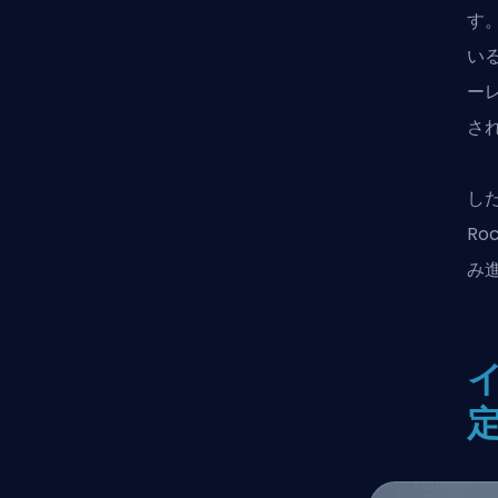
す
い
ー
さ
し
Roc
み