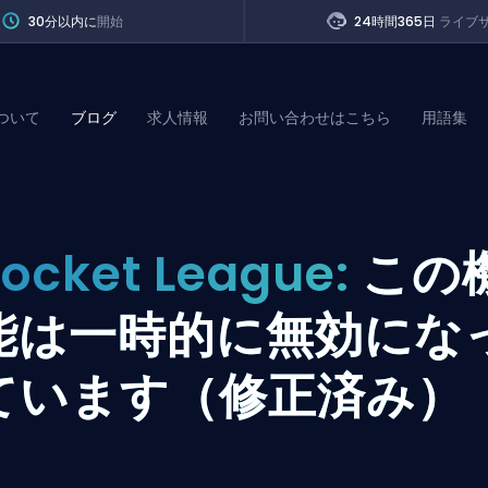
30分以内に
開始
24時間365日
ライブ
ついて
ブログ
求人情報
お問い合わせはこちら
用語集
of Legends
ocket League:
この
t
能は一時的に無効にな
ています（修正済み）