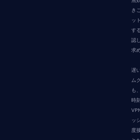
無
きこ
ッ
す
認
求め
遅
ム
も
時
V
ッ
度