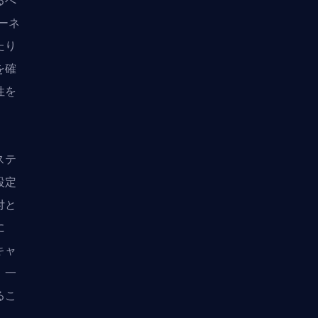
るべ
ターネ
たり
を確
性を
ステ
設定
付と
に
キャ
。一
るこ