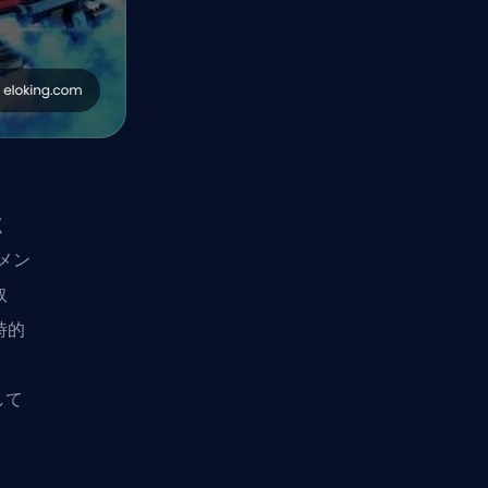
く
期メン
取
時的
して