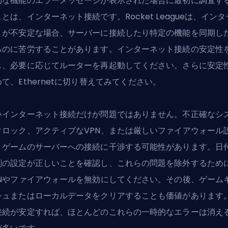
効な機能のエラーメッセージが表示された場合に最初に調査す
とは、インターネット接続です。Rocket Leagueは、イン
トが不安定な場合、サーバーに接続したり特定の機能を同期し
るのに苦労することがあります。インターネット接続の安定性
し、必要に応じてルーターを再起動してください。さらに安定
て、Ethernetに切り替えてみてください。
いインターネット接続だけが問題ではありません。不正確なシ
クロック、アクティブな
VPN
、または厳しいファイアウォール
、ゲームのサーバーへの接続に干渉する可能性があります。日
刻の設定が正しいことを確認し、これらの問題を除外するため
PNやファイアウォールを無効にしてください。その後、ゲーム
シュまたはローカルデータをクリアすることも価値があります
接続が安定すれば、ほとんどのこれらの一時的なエラーは消え