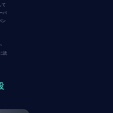
して
ーバ
バン
い
に読
設