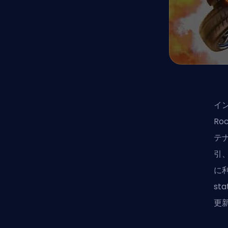
イ
Ro
テ
引
に
st
更