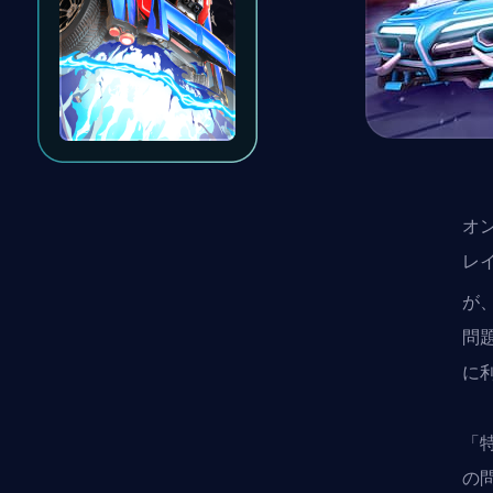
オ
レ
が、
問
に
「特
の