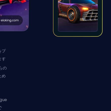
をプ
ます
らの
ため
gue
で