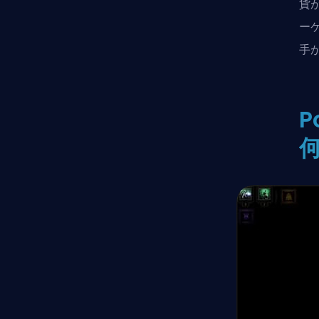
貨
ー
手
P