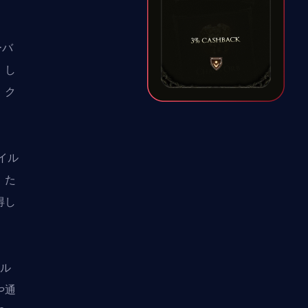
か
ーバ
。し
、ク
タイル
。た
得し
ビル
や通