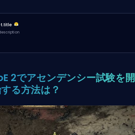
.title
escription
oE 2でアセンデンシー試験を開
始する方法は？