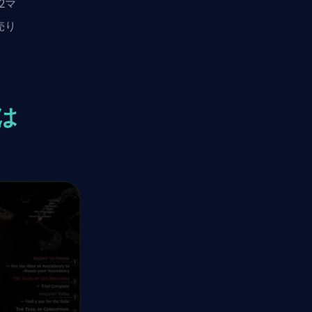
2マ
売り
とは