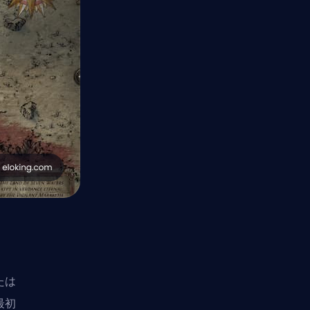
たは
最初