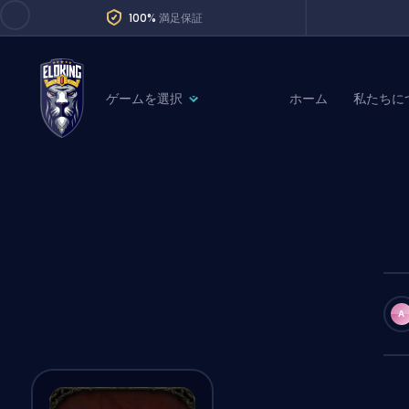
100%
満足保証
ゲームを選択
ホーム
私たちに
League of Legends
League 
Marvel Rivals
SERVICES
Valorant
Division Boos
Dota 2
Placements
Counter-Strike
Wins
Overwatch 2
A
Coaching
Rocket League
Path of Exile 2
Teammate