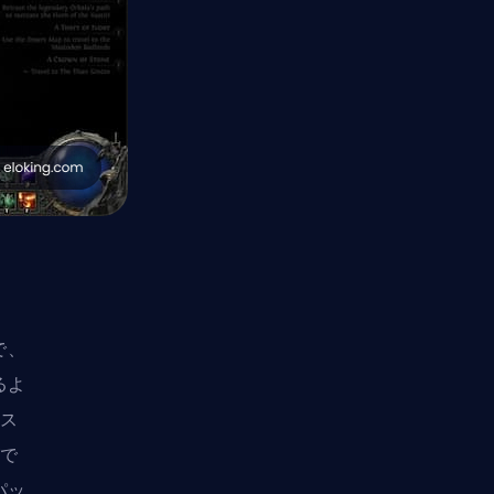
で、
るよ
セス
がで
パッ