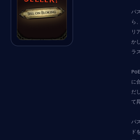
パ
ら
リ
か
ラ
Po
に
だ
て
パ
ド