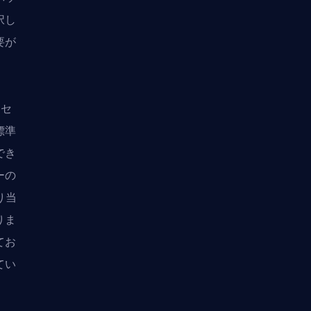
択し
要が
アセ
標準
でき
ーの
り当
りま
てお
てい