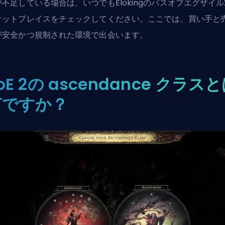
が不足している場合は、いつでも
Elokingのパスオブエグザイル
ケットプレイス
をチェックしてください。ここでは、買い手と
が安全かつ規制された環境で出会います。
oE 2の ascendance クラス
何ですか？