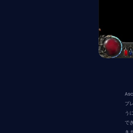
As
プ
う
で
き