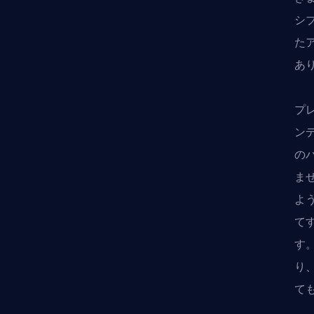
シ
た
あ
プ
ン
の
ま
よ
て
す
り
て