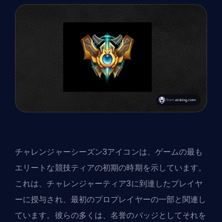
チャレンジャーシーズン3アイコンは、ゲームの
最も
エリートな競技ティア
の初期の時期を示しています。
これは、チャレンジャーティア3に到達したプレイヤ
ーに授与され、最初のプロプレイヤーの一部と関連し
ています。彼らの多くは、名誉のバッジとしてそれを