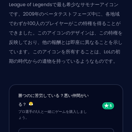
League of Legendsで最も希少なサモナーアイコン
です。2009年のベータテストフェーズ中に、各地域
でわずか100人のプレイヤーがこの特権を得ることが
できました。このアイコンのデザインは、この特権を
反映しており、他の報酬とは即座に異なることを示し
ています。このアイコンを所有することは、LoLの初
期の時代からの遺物を持っているようなものです。
勝つのに苦労している？悪い仲間がい
る？
プロ選手の1人と一緒にゲームを購入しまし
ょう。