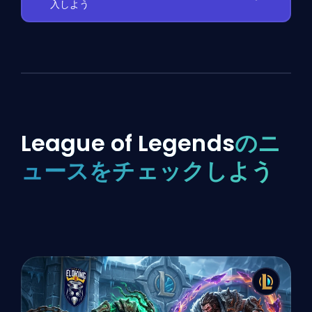
入しよう
League of Legends
のニ
ュースをチェックしよう