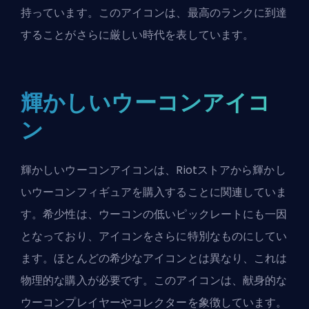
持っています。このアイコンは、最高のランクに到達
することがさらに厳しい時代を表しています。
輝かしいウーコンアイコ
ン
輝かしいウーコンアイコンは、Riotストアから輝かし
いウーコンフィギュアを購入することに関連していま
す。希少性は、ウーコンの低いピックレートにも一因
となっており、アイコンをさらに特別なものにしてい
ます。ほとんどの希少なアイコンとは異なり、これは
物理的な購入が必要です。このアイコンは、献身的な
ウーコンプレイヤーやコレクターを象徴しています。