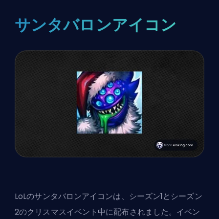
サンタバロンアイコン
LoLのサンタバロンアイコンは、シーズン1とシーズン
2のクリスマスイベント中に配布されました。イベン