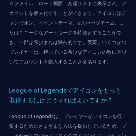
ロファイル、ロード画面、友達リストに表示され、ア
カウントを個人化することができます。アイコンは
チ
ャンピオン
、イベントテーマ、eスポーツチーム、ま
たはユニークなアートワークを特徴とすることがで
き、一部は希少または独占的です。実際、いくつかの
プレイヤーは、持っている希少なアイコンの数に基づ
いてアカウントを購入することさえあります。
League of Legendsでアイコンをもっと
取得するにはどうすればよいですか？
League of Legendsは、プレイヤーがアイコンを収
集するためのさまざまな方法を提供しているため、プ
レイヤーは気づかずに多くのアイコンをコレクション