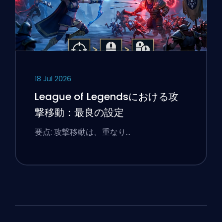
18 Jul 2026
League of Legendsにおける攻
撃移動：最良の設定
要点: 攻撃移動は、重なり…