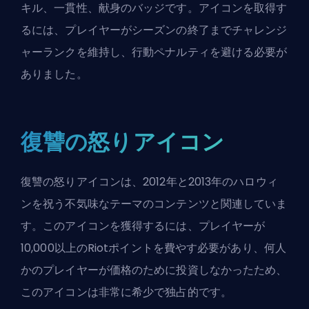
キル、一貫性、献身のバッジです。アイコンを取得す
るには、プレイヤーがシーズンの終了までチャレンジ
ャーランクを維持し、行動ペナルティを避ける必要が
ありました。
復讐の怒りアイコン
復讐の怒りアイコンは、2012年と2013年のハロウィ
ンを祝う不気味なテーマのコンテンツと関連していま
す。このアイコンを獲得するには、プレイヤーが
10,000以上のRiotポイントを費やす必要があり、何人
かのプレイヤーが価格のために投資しなかったため、
このアイコンは非常に希少で独占的です。