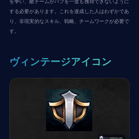
を争い、敵チームがバフを一度も獲得できないように
する必要があります。これを達成した人はわずかであ
り、非現実的なスキル、戦略、チームワークが必要で
す。
ヴィンテージアイコン