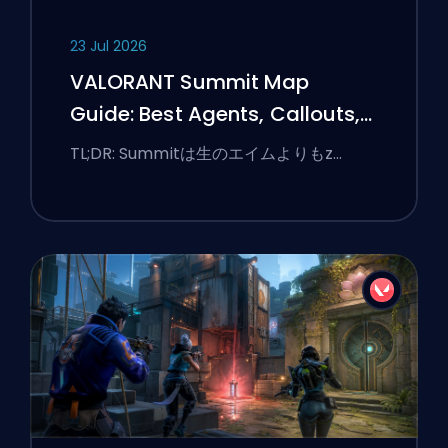
23 Jul 2026
VALORANT Summit Map
Guide: Best Agents, Callouts,
and Smokes
TL;DR: Summitは生のエイムよりもz…