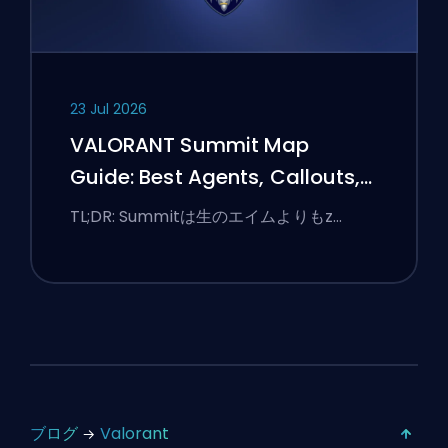
23 Jul 2026
VALORANT Summit Map
Guide: Best Agents, Callouts,
and Smokes
TL;DR: Summitは生のエイムよりもz…
ブログ
Valorant