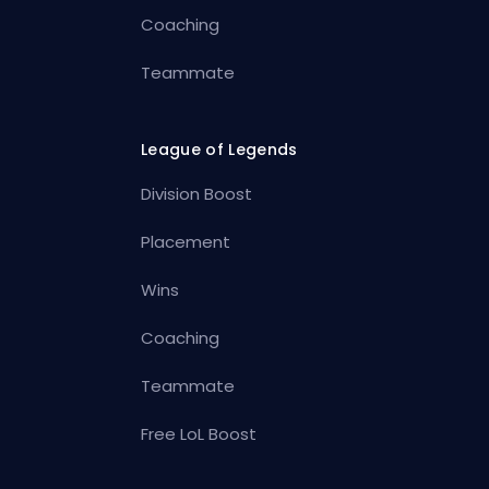
Coaching
Teammate
League of Legends
Division Boost
Placement
Wins
Coaching
Teammate
Free LoL Boost