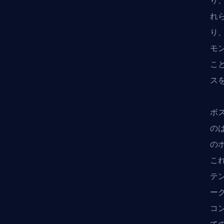
り
れ
り
モ
こ
ス
ボ
の
の
こ
テ
ー
コ