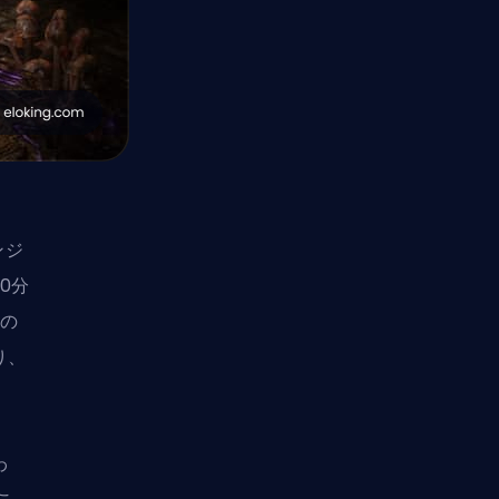
ンジ
0分
2の
り、
。
わ