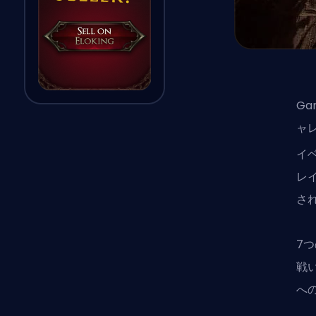
Ga
ャレ
イ
レ
さ
7
戦
へ