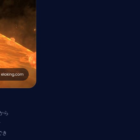
日から
で
でき