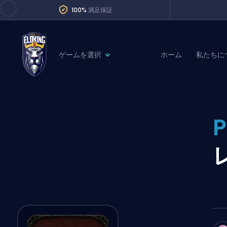
100%
満足保証
ゲームを選択
ホーム
私たちに
League of Legends
League 
Marvel Rivals
SERVICES
Valorant
Division Boos
Dota 2
Placements
Counter-Strike
Wins
Overwatch 2
Coaching
Rocket League
Path of Exile 2
Teammate