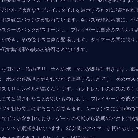
、各参加者はクラスごとに1つのプリメイドビルドを選びます。
らのビルドは異なるプレイスタイルを展示するために設計され
、ボス戦にバランスが取れています。各ボスが現れる前に、小
ンスターのパックがスポーンし、プレイヤーは自分のスキルを
とができ、その後ボス自体が登場します。タイマーの間に限り
を倒す無制限の試みが許可されています。
スを倒すと、次のアリーナへのポータルが即座に開きます。重
は、ボスの難易度が進むにつれて上昇することです。次のボス
ボスよりもレベルが高くなります。ガントレットのボスの多く
れまで公開されたことがないものもあり、プレイヤーは今後の
ンツを初めて目にすることができます。シーケンスには15体の
クなボスが含まれており、ゲームの初期から後期のアクトに関
ンテンツが網羅されています。20分間のタイマーが切れるか、