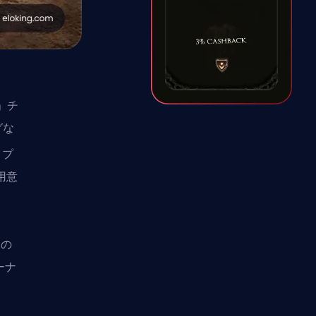
」チ
グな
、プ
用意
との
ーナ
。