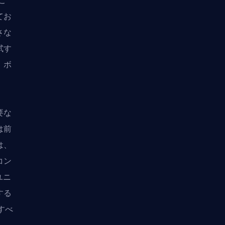
こ
てお
さな
試す
、ボ
要な
は前
は、
コン
ユニ
する
すべ