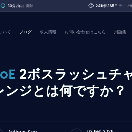
30分以内に
開始
24時間365日
ライブ
ついて
ブログ
求人情報
お問い合わせはこちら
用語集
of Legends
PoE
2ボスラッシュチ
t
レンジとは何ですか？
03 Feb 2026
Anthony King