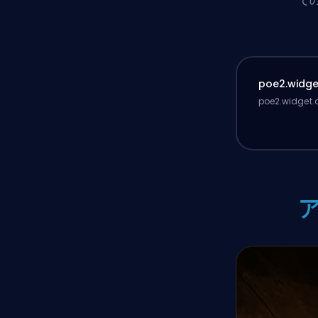
て
poe2.widget
poe2.widget.d