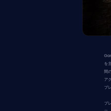
Ga
を
間
ア
プ
プ