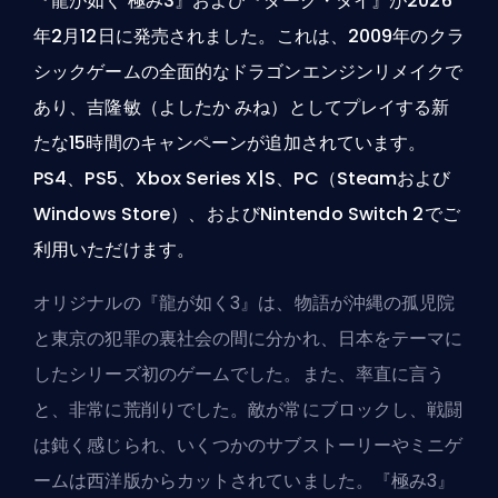
『龍が如く 極み3』および『ダーク・タイ』が2026
年2月12日に発売されました。これは、2009年のクラ
シックゲームの全面的なドラゴンエンジンリメイクで
あり、吉隆敏（よしたか みね）としてプレイする新
たな15時間のキャンペーンが追加されています。
PS4、PS5、Xbox Series X|S、PC（Steamおよび
Windows Store）、およびNintendo Switch 2でご
利用いただけます。
オリジナルの『龍が如く3』は、物語が沖縄の孤児院
と東京の犯罪の裏社会の間に分かれ、日本をテーマに
したシリーズ初のゲームでした。また、率直に言う
と、非常に荒削りでした。敵が常にブロックし、戦闘
は鈍く感じられ、いくつかのサブストーリーやミニゲ
ームは西洋版からカットされていました。『極み3』