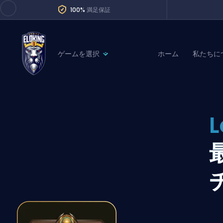
100%
満足保証
ゲームを選択
ホーム
私たちに
League of Legends
League 
Marvel Rivals
SERVICES
Valorant
L
Division Boos
Dota 2
Placements
Counter-Strike
Wins
Overwatch 2
Coaching
Rocket League
Path of Exile 2
Teammate