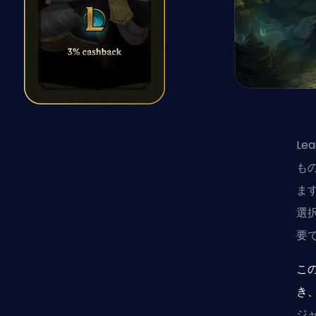
Le
も
ま
選
要
こ
き
ジ