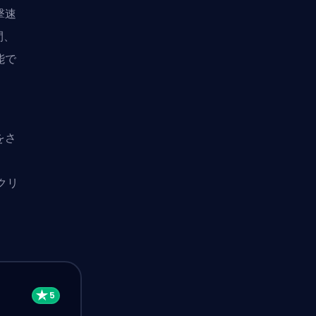
撃速
間、
能で
をさ
クリ