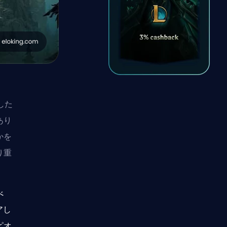
した
あり
かを
り重
べ
アし
ピオ