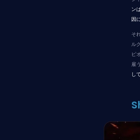
ン
因
それ
ル
ピ
雇
し
S