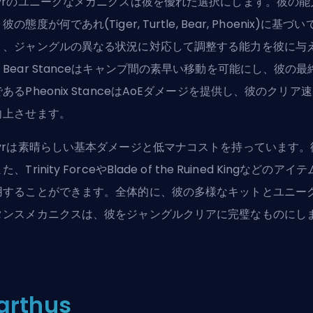
dyrのユニークなメカニクスは彼を優れた選択にします。彼の能
彼の態度が何であれ(Tiger, Turtle, Bear, Phoenix)に基づ
り、ジャングルの異なる状況に対応して調整する能力を彼に与
Bear Stanceはキャンプ間の素早い移動を可能にし、彼の最
あるPheonix StanceはAoEダメージを提供し、彼のクリア
向上させます。
dyrは素晴らしい基本ダメージと低マナコストを持っています。
た、Trinity ForceやBlade of the Ruined Kingなどのアイ
用することができます。全体的に、彼の多様なキットとユニー
タンスメカニクスは、彼をジャングルクリアに完璧なものにし
。
arthus