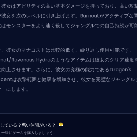
。彼女はアビリティの高い基本ダメージを持っており、高い攻
が彼女を次のレベルに引き上げます。Burnoutがアクティブな
女はモンスターをより速く殺してジャングルでの自己持続が可
。
た、彼女のマナコストは比較的低く、繰り返し使用可能です。
amat/Ravenous Hydraのようなアイテムは彼女のクリア速度
に向上させます。さらに、彼女の究極の能力であるDragon's
escentは攻撃範囲と健康を増加させ、彼女を完璧なジャングル
ナーにします。
労している？悪い仲間がいる？
と一緒にゲームを購入しましょう。