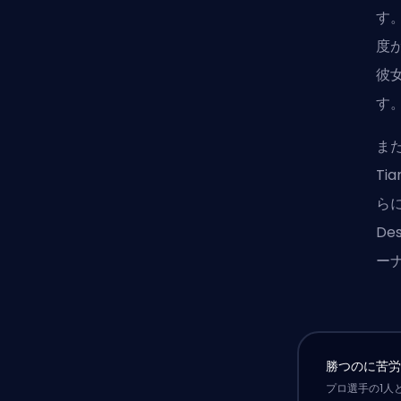
す
度
彼
す
ま
Ti
ら
D
ー
勝つのに苦
プロ選手の1人