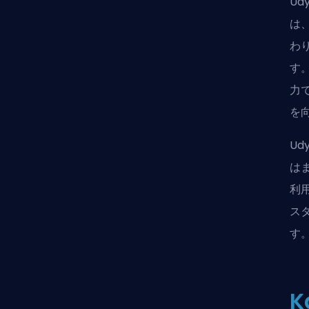
U
は、
わ
す。
力で
を
U
はま
利
ス
す
K