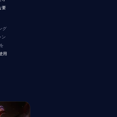
な要
ング
ャン
チを
を使用