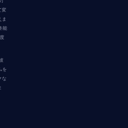
力
いて変
えま
終能
速度
彼
テムを
クな
ま