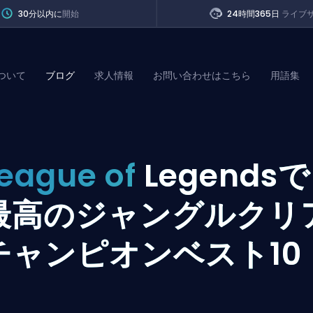
30分以内に
開始
24時間365日
ライブ
ついて
ブログ
求人情報
お問い合わせはこちら
用語集
of Legends
eague of
Legendsで
t
最高のジャングルクリ
チャンピオンベスト10