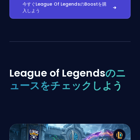
今すぐLeague Of LegendsのBoostを購
入しよう
League of Legends
のニ
ュースをチェックしよう