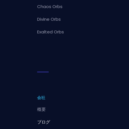
Chaos Orbs
Divine Orbs
Exalted Orbs
会社
概要
ブログ