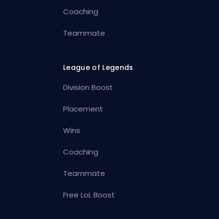
Coaching
Teammate
League of Legends
Division Boost
Placement
Wins
Coaching
Teammate
Free LoL Boost