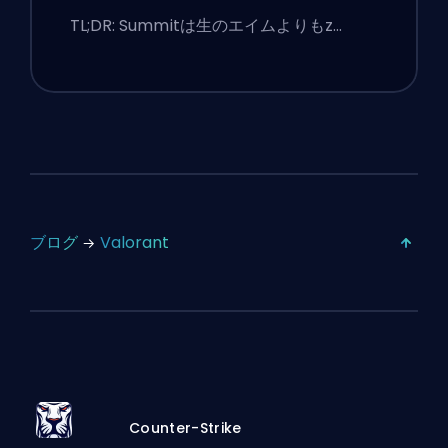
and Smokes
TL;DR: Summitは生のエイムよりもz…
ブログ
Valorant
Counter-Strike