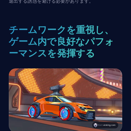
退出する誘惑を避ける必要があります。
チームワークを重視し、
ゲーム内で良好なパフォ
ーマンスを発揮する