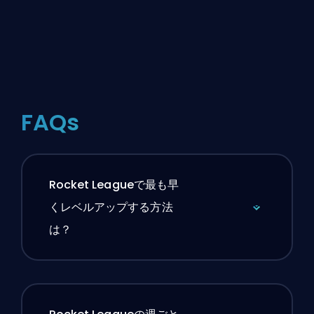
FAQs
Rocket Leagueで最も早
くレベルアップする方法
は？