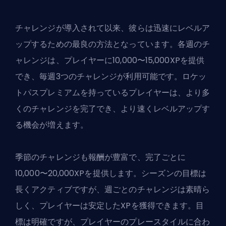
チャレンジが導入されて以来、彼らは迅速にレベルア
ップするための最良の方法となっています。各週のチ
ャレンジは、プレイヤーに10,000〜15,000XPを提供
でき、毎週3つのチャレンジが利用可能です。ロケッ
トパスプレミアムを持っているプレイヤーは、より多
くのチャレンジを完了でき、より速くレベルアップす
る機会が増えます。
季節のチャレンジも報酬が豊富で、完了ごとに
10,000〜20,000XPを提供します。シーズンの目標は
長くアクティブですが、週ごとのチャレンジは素晴ら
しく、プレイヤーは安定したXPを獲得できます。目
標は明確ですが、プレイヤーのプレースタイルに合わ