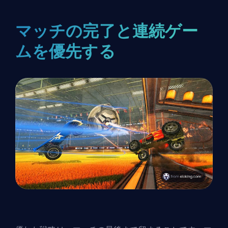
マッチの完了と連続ゲー
ムを優先する