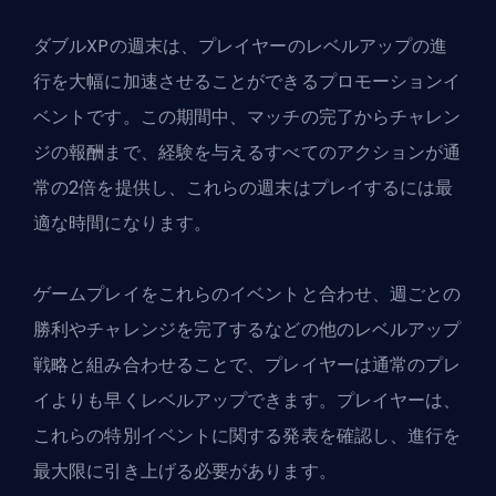
ダブルXPの週末は、プレイヤーのレベルアップの進
行を大幅に加速させることができるプロモーションイ
ベントです。この期間中、マッチの完了からチャレン
ジの報酬まで、経験を与えるすべてのアクションが通
常の2倍を提供し、これらの週末はプレイするには最
適な時間になります。
ゲームプレイをこれらのイベントと合わせ、週ごとの
勝利やチャレンジを完了するなどの他のレベルアップ
戦略と組み合わせることで、プレイヤーは通常のプレ
イよりも早くレベルアップできます。プレイヤーは、
これらの特別イベントに関する発表を確認し、進行を
最大限に引き上げる必要があります。