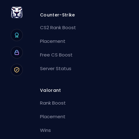
Counter-Strike
CS2 Rank Boost
Placement
Free CS Boost
Server Status
Valorant
Rank Boost
Placement
Wins