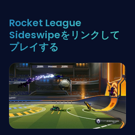
Rocket League
Sideswipeをリンクして
プレイする