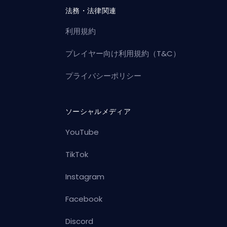
法務・法律関連
利用規約
プレイヤー向け利用規約（T&C）
プライバシーポリシー
ソーシャルメディア
YouTube
TikTok
Instagram
Facebook
Discord