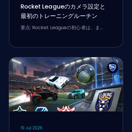
Rocket Leagueのカメラ設定と
最初のトレーニングルーチン
要点: Rocket Leagueの初心者は、ま…
19 Jul 2026