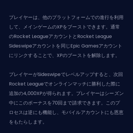
プレイヤーは、他のプラットフォームでの進行を利用
して、メインゲームのXPをブーストできます。通常
のRocket LeagueアカウントとRocket League
Sideswipeアカウントを同じ
Epic Games
アカウント
にリンクすることで、XPのブーストを解除します。
プレイヤーがSideswipeでレベルアップすると、次回
Rocket Leagueでオンラインマッチに勝利した際に
追加の4,000XPが得られます。プレイヤーはシーズン
中にこのボーナスを70回まで請求できます。このプ
ロセスは逆にも機能し、モバイルアカウントにも恩恵
をもたらします。