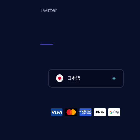
Twitter
日本語