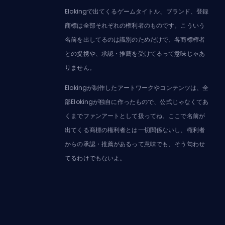
Elokingで出てくるゲームタイトル、ブランド、登録
商標は全部それぞれの権利者のものです。こういう
名前を出してるのは識別のためだけで、各商標権者
との提携や、承認・推薦を受けてるって意味じゃあ
りません。
Elokingが制作したアートワークやコンテンツは、全
部Elokingが独自に作ったもので、公式じゃなくてあ
くまでファンアートとして扱ってね。ここで名前が
出てくる商標の権利者とは一切関係ないし、権利者
からの承認・推薦があるって意味でも、そう匂わせ
てるわけでもないよ。