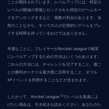
ことが期待されています。レベルアップには、特定の
レベルの閾値の背後にロックされた特定のゲームモー
ドをアンロックするなど、複数の利点があります。当
然のことながら、すべての人が定期的にゲームをプレ
イする時間を持っているわけではありません。
幸運なことに、プレイヤーがRocket Leagueで確実
にレベルアップするための方法はいくつかあります。
これらの方法には、チャレンジを完了すること、週ご
との勝利ボーナスを最大限に活用すること、ダブル
XPイベントを利用することなどが含まれます。
[1]
したがって、
Rocket League
でレベルを急速に上
げたい場合は、引き続きお読みください。あなたのた