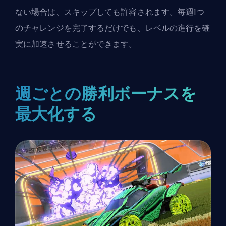
ない場合は、スキップしても許容されます。毎週1つ
のチャレンジを完了するだけでも、レベルの進行を確
実に加速させることができます。
週ごとの勝利ボーナスを
最大化する