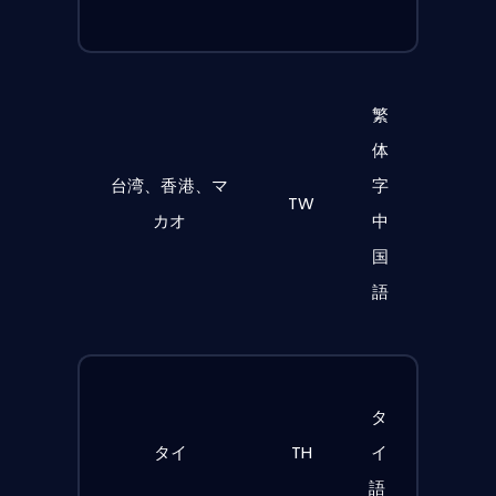
繁
体
台湾、香港、マ
字
TW
カオ
中
国
語
タ
タイ
TH
イ
語