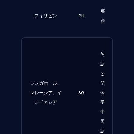
英
フィリピン
PH
語
英
語
と
シンガポール、
簡
マレーシア、イ
SG
体
ンドネシア
字
中
国
語