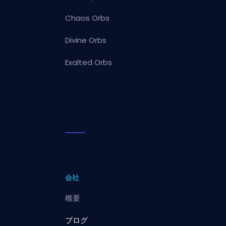
Chaos Orbs
Divine Orbs
Exalted Orbs
会社
概要
ブログ