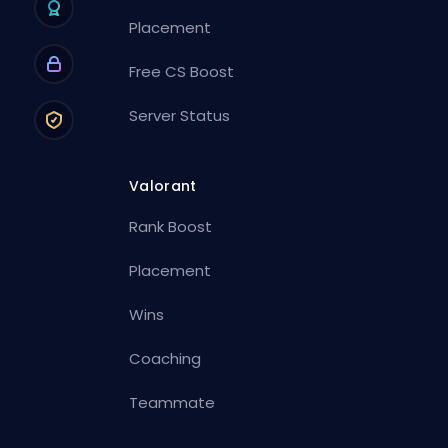
Placement
Free CS Boost
Server Status
Valorant
Rank Boost
Placement
Wins
Coaching
Teammate