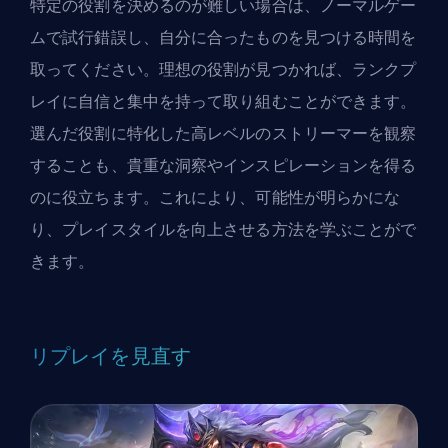
特定の役割を決めるのが難しい場合は、ノーマルゲー
ムで試行錯誤し、自分に合ったものを見つける時間を
取ってください。理想の役割が見つかれば、ランクプ
レイに自信と集中を持って取り組むことができます。
選んだ役割に特化した高レベルのストリーマーを観察
することも、貴重な洞察やインスピレーションを得る
のに役立ちます。これにより、可能性が明らかにな
り、プレイスタイルを向上させる方法を学ぶことがで
きます。
リプレイを見直す