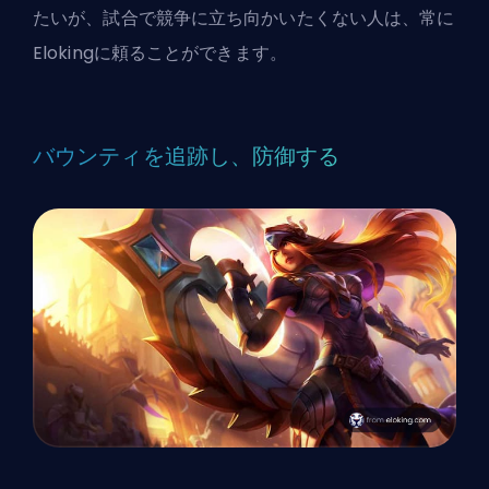
たいが、試合で競争に立ち向かいたくない人は、常に
Elokingに頼ることができます。
バウンティを追跡し、防御する