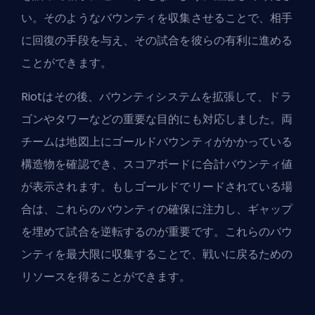
い。そのようなバウンティを収集させることで、相手
に回復の手段を与え、その試合を彼らの有利に進める
ことができます。
Riotはその後、バウンティシステムを拡張して、
ドラ
ゴンやタワーなどの重要な目的にも対応しました。
両
チームは地図上にゴールドバウンティがかかっている
構造物を確認でき、スコアボードに合計バウンティ値
が表示されます。もしゴールドでリードされている場
合は、これらのバウンティの確保に注力し、ギャップ
を埋めて試合を逆転するのが重要です。これらのバウ
ンティを最大限に収集することで、戦いに戻るための
リソースを得ることができます。