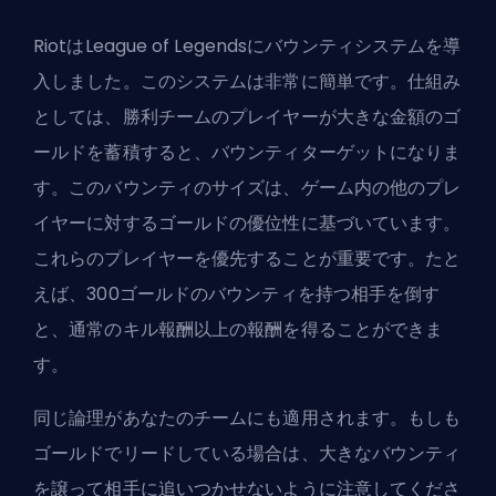
RiotはLeague of Legendsにバウンティシステムを導
入しました。このシステムは非常に簡単です。仕組み
としては、勝利チームのプレイヤーが大きな金額のゴ
ールドを蓄積すると、バウンティターゲットになりま
す。このバウンティのサイズは、ゲーム内の他のプレ
イヤーに対するゴールドの優位性に基づいています。
これらのプレイヤーを優先することが重要です。たと
えば、300ゴールドのバウンティを持つ相手を倒す
と、通常のキル報酬以上の報酬を得ることができま
す。
同じ論理があなたのチームにも適用されます。もしも
ゴールドでリードしている場合は、大きなバウンティ
を譲って相手に追いつかせないように注意してくださ