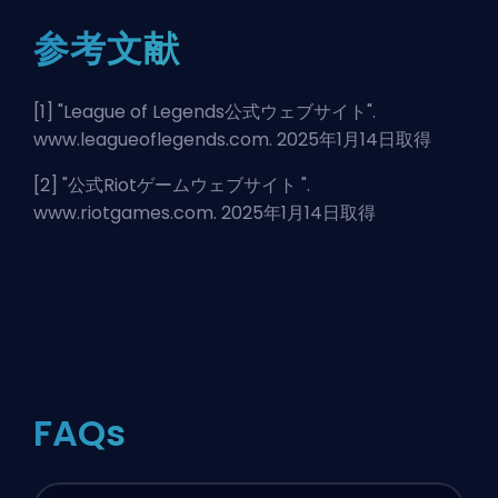
参考文献
[1] "
League of Legends公式ウェブサイト
".
www.leagueoflegends.com. 2025年1月14日取得
[2] "
公式Riotゲームウェブサイト
".
www.riotgames.com. 2025年1月14日取得
FAQs