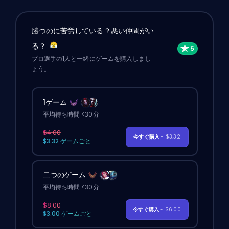
勝つのに苦労している？悪い仲間がい
る？
プロ選手の1人と一緒にゲームを購入しまし
ょう。
1ゲーム
平均待ち時間 <30分
$4.00
今すぐ購入
- $3.32
$3.32 ゲームごと
二つのゲーム
平均待ち時間 <30分
$8.00
今すぐ購入
- $6.00
$3.00 ゲームごと