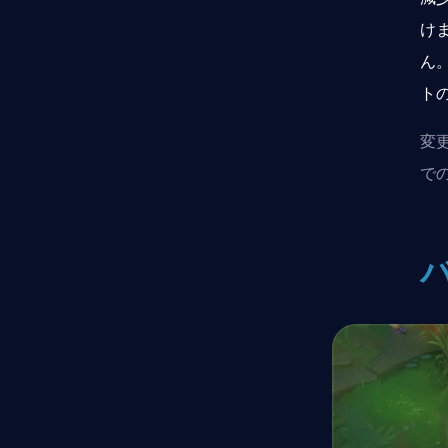
け
ん
ト
変
で