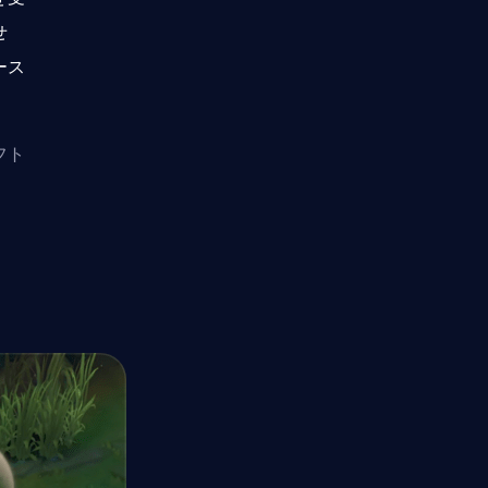
せ
ース
フト