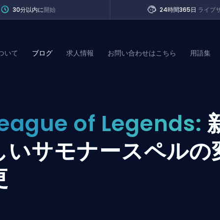
30分以内に
開始
24時間365日
ライブ
ついて
ブログ
求人情報
お問い合わせはこちら
用語集
of Legends
eague of Legends:
t
しいサモナースペルの
更