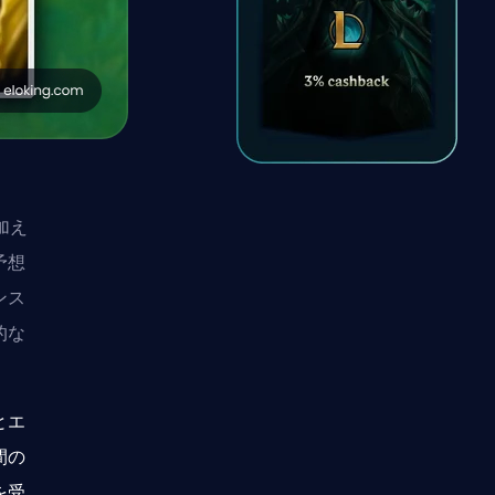
加え
予想
ンス
的な
とエ
間の
を受