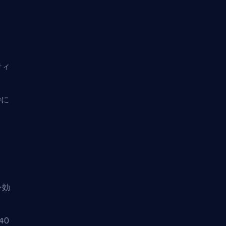
ティ
秒に
ー効
40