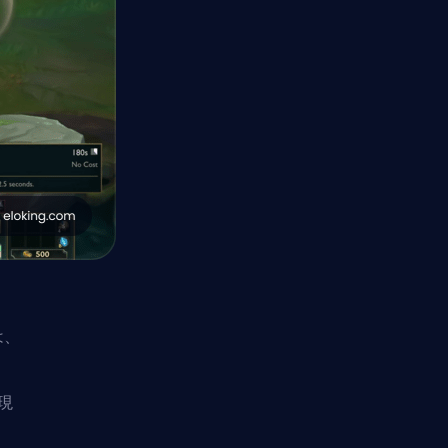
は、
現
。