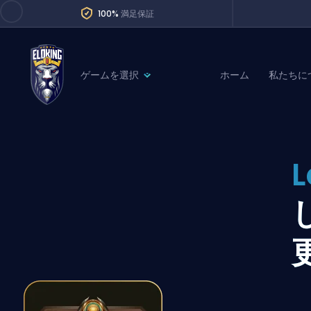
100%
満足保証
ゲームを選択
ホーム
私たちに
League of Legends
League 
Marvel Rivals
SERVICES
Valorant
L
Division Boos
Dota 2
Placements
Counter-Strike
Wins
Overwatch 2
Coaching
Rocket League
Path of Exile 2
Teammate