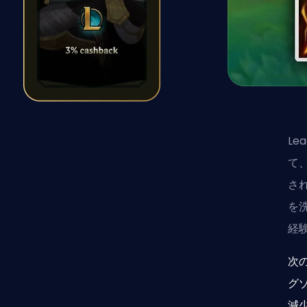
Le
て
さ
を
経
次
グ
減