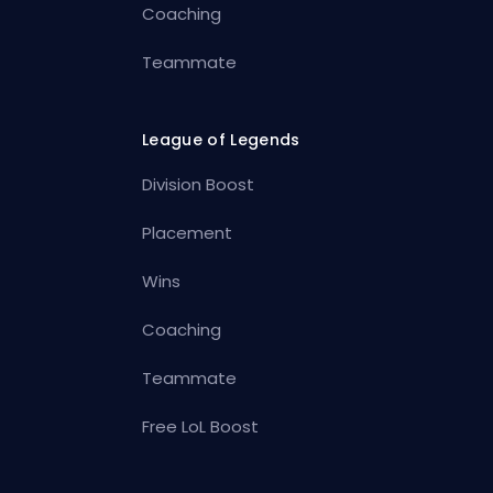
Coaching
Teammate
League of Legends
Division Boost
Placement
Wins
Coaching
Teammate
Free LoL Boost