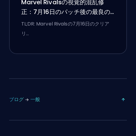
Marvel Rivalsの視覚的混乱修
正：7月16日のパッチ後の最良の
競技設定
TL;DR: Marvel Rivalsの7月16日のクリア
リ…
ブログ
一般