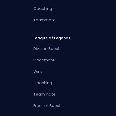
Coaching
Teammate
League of Legends
Division Boost
Placement
Wins
Coaching
Teammate
Free LoL Boost