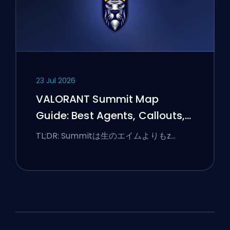
23 Jul 2026
VALORANT Summit Map
Guide: Best Agents, Callouts,
and Smokes
TL;DR: Summitは生のエイムよりもz…