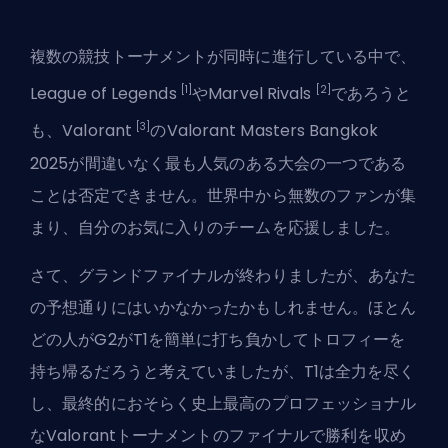
複数の競技トーナメントが同時に進行している中で、
[1]
[2]
League of Legends
や
Marvel Rivals
であろうと
[3]
も、Valorant
のValorant Masters Bangkok
2025が間違いなく最も人気のある大会の一つである
ことは否定できません。世界中から無数のファンが集
まり、自分のお気に入りのチームを応援しました。
さて、グランドファイナルが終わりましたが、あなた
の予想通りにはいかなかったかもしれません。ほとん
どの人が
G2がT1を簡単に打ち負かしてトロフィーを
持ち帰るだろう
と考えていましたが、T1は全力を尽く
し、最終的におそらく史上最高のプロフェッショナル
なValorantトーナメントのファイナルで勝利を収め