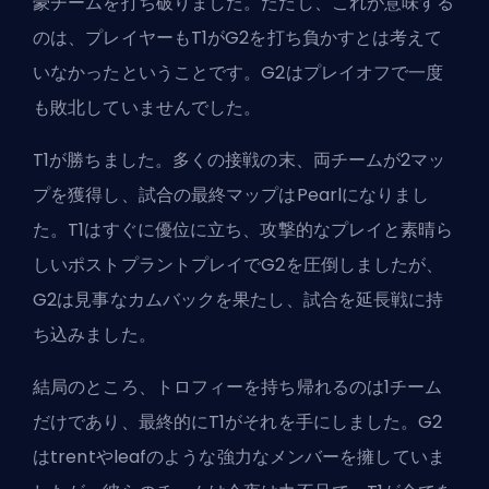
豪チームを打ち破りました。ただし、これが意味する
のは、プレイヤーもT1がG2を打ち負かすとは考えて
いなかったということです。G2はプレイオフで一度
も敗北していませんでした。
T1が勝ちました。多くの接戦の末、両チームが2マッ
プを獲得し、
試合の最終マップはPearl
になりまし
た。T1はすぐに優位に立ち、攻撃的なプレイと素晴ら
しいポストプラントプレイでG2を圧倒しましたが、
G2は見事なカムバックを果たし、試合を延長戦に持
ち込みました。
結局のところ、トロフィーを持ち帰れるのは1チーム
だけであり、最終的にT1がそれを手にしました。G2
はtrentやleafのような強力なメンバーを擁していま