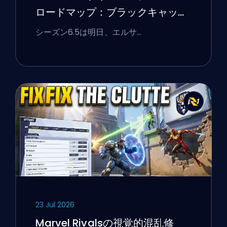
ロードマップ：ブラックキャッ
ト、ホワイトフォックス、そして
シーズン6.5は明日、エルサ…
モンスターズ・テイク・マンハッ
タンイベント
23 Jul 2026
Marvel Rivalsの視覚的混乱修