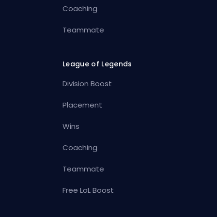
Coaching
Teammate
League of Legends
Division Boost
Placement
Wins
Coaching
Teammate
Free LoL Boost