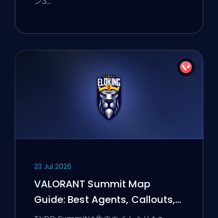
ンӠ…
23 Jul 2026
VALORANT Summit Map
Guide: Best Agents, Callouts,
and Smokes