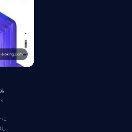
を落
はす
ィに
供し