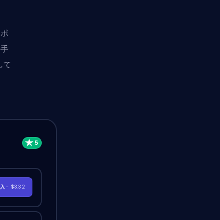
なポ
の手
して
購入
- $3.32