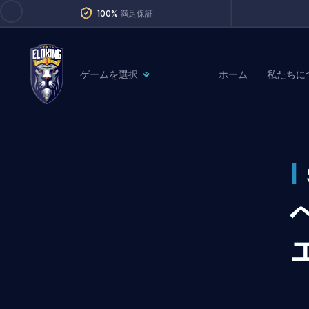
100%
満足保証
ゲームを選択
ホーム
私たちに
League of Legends
League 
Marvel Rivals
SERVICES
Valorant
I
Division Boos
Dota 2
Placements
Counter-Strike
Wins
Overwatch 2
Coaching
Rocket League
Path of Exile 2
Teammate