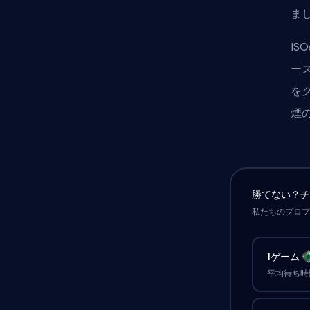
ま
I
ー
を
煙
勝てない？
私たちのプロ
1ゲーム
平均待ち時間