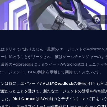
れはドリルではありません！最新の
エージェント
がValorant
ターに加わることがリークされ、彼はゲームチェンジャーのよ
最近のValorLeaksによるツイートがValorantコミュニティ
なエージェント、ISOの到来を示唆して期待でいっぱいです。
ァンは特に、エピソード7
Act
1のDeadlockの発売が何とも言
程度だったことを受けて、新たなエージェントの登場を待ち望
した。Riot GamesはISOの能力とデザインについて口をつ
いますが、データマイナーと一生懸命なリーカーがゲームの進