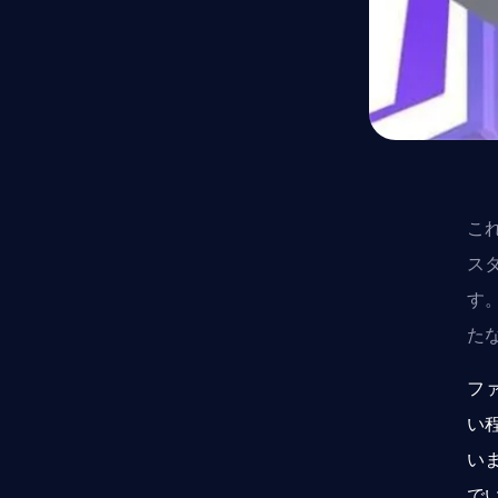
こ
ス
す。
た
フ
い
いま
で