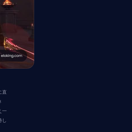
に直
さ
え一
待し