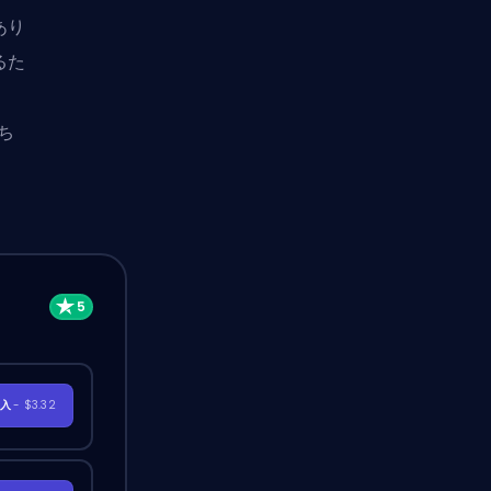
あり
るた
ち
購入
- $3.32