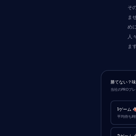
そ
ま
め
人
ま
勝てない？
当社のPROプ
1ゲーム
平均待ち時間
2ゲーム