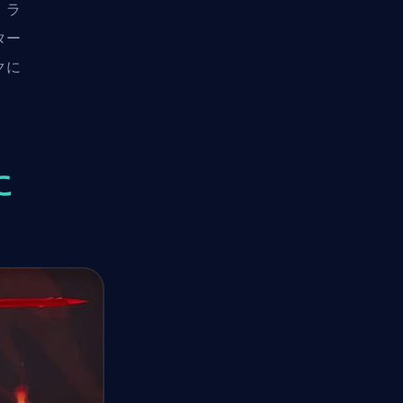
、ラ
ター
クに
に