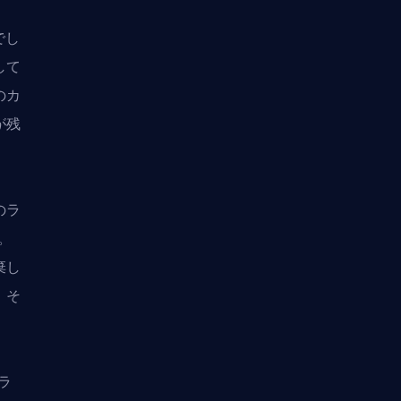
でし
して
のカ
が残
のラ
。
棄し
、そ
ラ