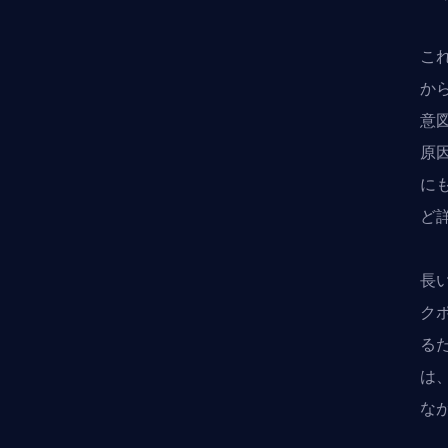
こ
か
意
原
に
ど
長
ク
る
は
な