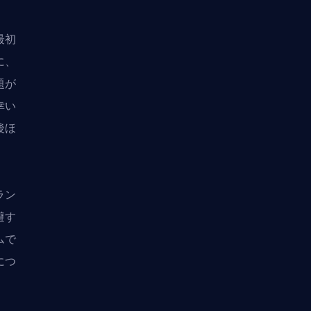
最初
に、
題が
幸い
後ほ
ラン
避す
ムで
につ