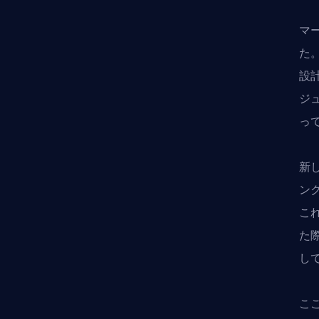
マ
た
設
ジ
っ
新
ン
こ
た
し
こ