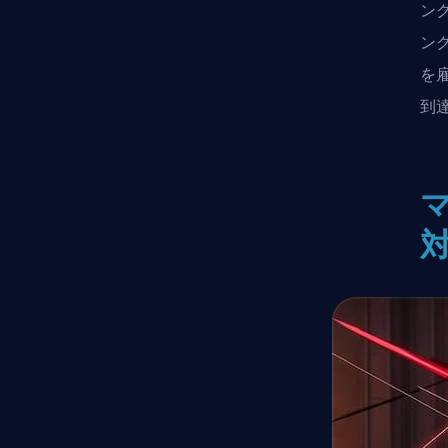
ン
ン
を
到