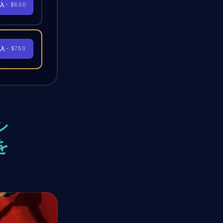
購入
- $6.00
購入
- $7.50
シ
を