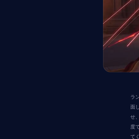
ラ
面
せ
度
て