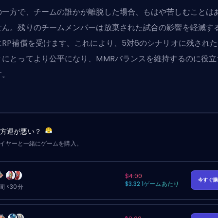
の一方で、チームの誰かが離脱した場合、もはや苦しむことは
せん。残りのチームメンバーは放棄された試合の影響を軽減す
にRP補償を受けます。これにより、5対6のシナリオに残された
々にとってより公平になり、MMRバランスを維持するのに役立
す。
味方運が悪い？
レイヤーと一緒にゲームを購入。
$4.00
今すぐ
$3.32 1ゲームあたり
 <30分