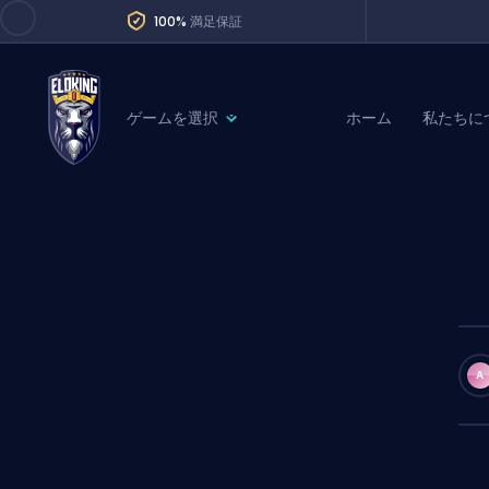
100%
満足保証
ゲームを選択
ホーム
私たちに
League of Legends
League 
Marvel Rivals
SERVICES
Valorant
Division Boos
Dota 2
Placements
Counter-Strike
Wins
Overwatch 2
A
Coaching
Rocket League
Path of Exile 2
Teammate