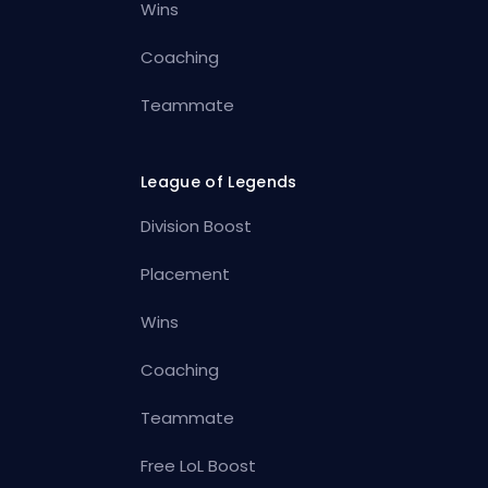
Wins
Coaching
Teammate
League of Legends
Division Boost
Placement
Wins
Coaching
Teammate
Free LoL Boost