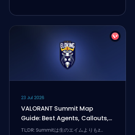
23 Jul 2026
VALORANT Summit Map
Guide: Best Agents, Callouts,
and Smokes
TL;DR: Summitは生のエイムよりもz…