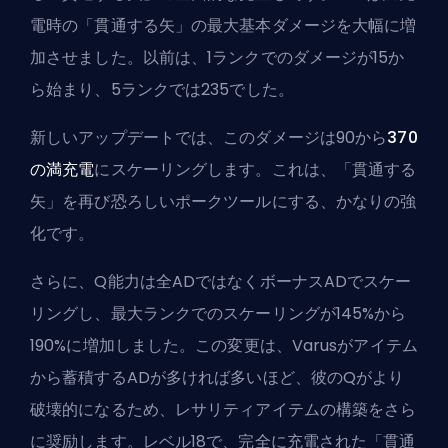
電時の「貫通する矢」の最大基本ダメージを大幅に増
加させました。以前は、1ランクでのダメージが15か
ら始まり、5ランクでは235でした。
新しいアップデートでは、このダメージは90から
370
の満充電
にスケーリングします。これは、「貫通する
矢」を再び恐ろしいポークツールにする、かなりの
強
化
です。
さらに、Q能力は全ADではなくボーナスADでスケー
リングし、最大ランクでのスケーリングが145%から
190%に増加しました。この変更は、Varusがアイテム
から蓄積するADが多ければ多いほど、彼のQがより
破壊的になるため、
レサリティ
アイテムの構築をさら
に奨励します。レベル18で、完全に充電された「貫通