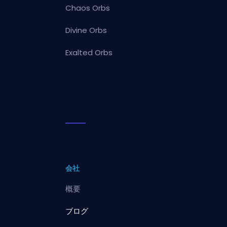
Chaos Orbs
Divine Orbs
Exalted Orbs
会社
概要
ブログ