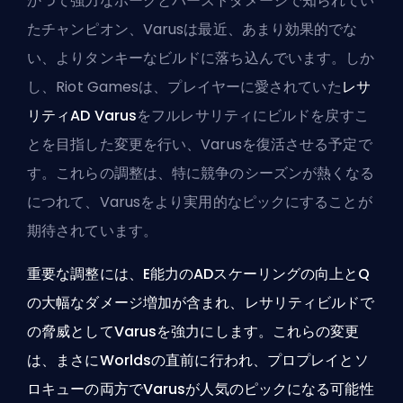
かつて強力なポークとバーストダメージで知られてい
たチャンピオン、Varusは最近、あまり効果的でな
い、よりタンキーなビルドに落ち込んでいます。しか
し、Riot Gamesは、プレイヤーに愛されていた
レサ
リティAD Varus
をフルレサリティにビルドを戻すこ
とを目指した変更を行い、Varusを復活させる予定で
す。これらの調整は、特に競争のシーズンが熱くなる
につれて、Varusをより実用的なピックにすることが
期待されています。
重要な調整には、E能力のADスケーリングの向上とQ
の大幅なダメージ増加が含まれ、レサリティビルドで
の脅威としてVarusを強力にします。これらの変更
は、まさにWorldsの直前に行われ、プロプレイとソ
ロキューの両方でVarusが人気のピックになる可能性