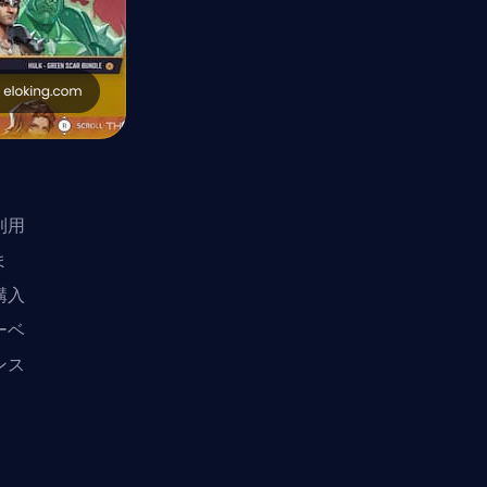
利用
ま
購入
ーベ
ンス