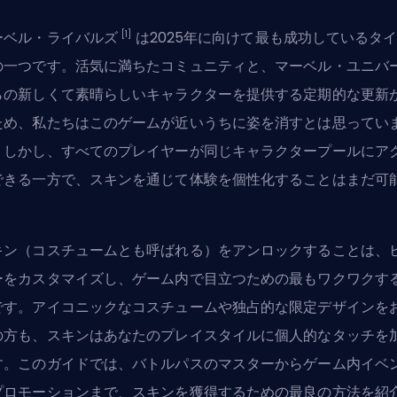
[1]
ーベル・ライバルズ
は2025年に向けて最も成功しているタ
の一つです。活気に満ちたコミュニティと、マーベル・ユニバ
らの
新しくて素晴らしいキャラクター
を提供する定期的な更新
ため、私たちはこのゲームが近いうちに姿を消すとは思ってい
。しかし、すべてのプレイヤーが同じキャラクタープールにア
できる一方で、スキンを通じて体験を個性化することはまだ可
。
キン（コスチュームとも呼ばれる）をアンロックすることは、
ーをカスタマイズ
し、ゲーム内で目立つための最もワクワクす
です。アイコニックなコスチュームや独占的な限定デザインを
の方も、スキンはあなたのプレイスタイルに個人的なタッチを
す。このガイドでは、バトルパスのマスターからゲーム内イベ
プロモーションまで、スキンを獲得するための最良の方法を紹