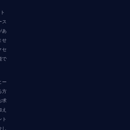
イト
ース
があ
ませ
クセ
能で
ヒー
る方
お求
加え
ント
介し