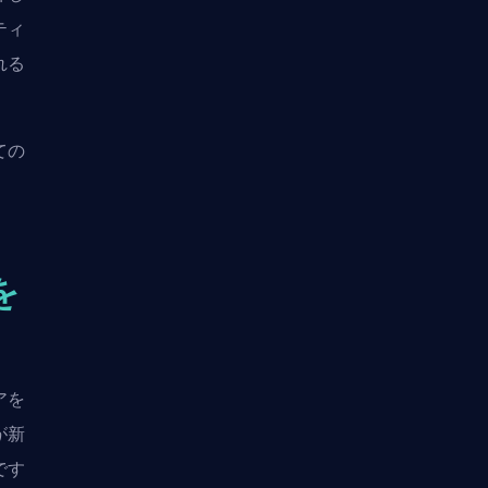
ティ
れる
ての
。
を
アを
が新
です