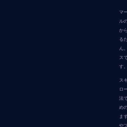
マ
ル
か
る
ん
ス
す
ス
ロ
法
め
ま
や