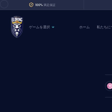
100%
満足保証
ゲームを選択
ホーム
私たちに
League of Legends
League 
Marvel Rivals
SERVICES
Valorant
Division Boos
Dota 2
Placements
Counter-Strike
Wins
Overwatch 2
A
Coaching
Rocket League
Path of Exile 2
Teammate