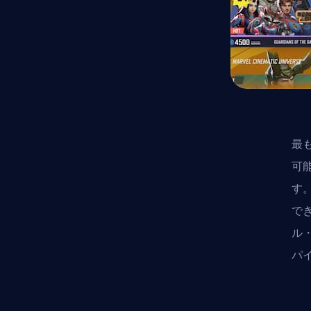
最
可
す
で
ル
パ