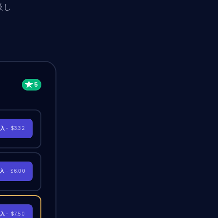
及し
購入
- $3.32
購入
- $6.00
購入
- $7.50