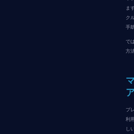
ま
ク
手
で
方
プ
利
し