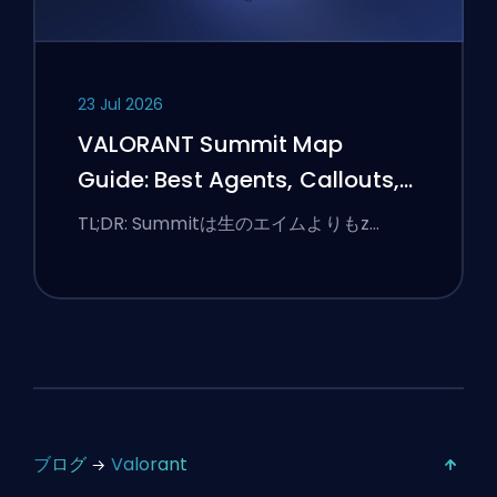
23 Jul 2026
VALORANT Summit Map
Guide: Best Agents, Callouts,
and Smokes
TL;DR: Summitは生のエイムよりもz…
ブログ
Valorant