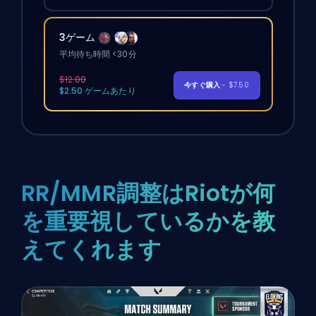
3ゲーム
平均待ち時間 <30分
$12.00
今すぐ購入
- $7.50
$2.50 ゲームあたり
RR/MMR調整はRiotが何
を重要視しているかを教
えてくれます