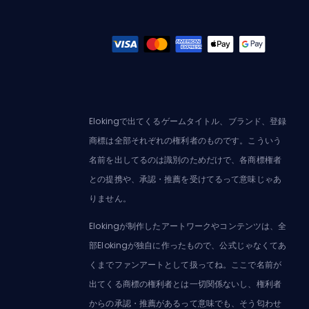
Elokingで出てくるゲームタイトル、ブランド、登録
商標は全部それぞれの権利者のものです。こういう
名前を出してるのは識別のためだけで、各商標権者
との提携や、承認・推薦を受けてるって意味じゃあ
りません。
Elokingが制作したアートワークやコンテンツは、全
部Elokingが独自に作ったもので、公式じゃなくてあ
くまでファンアートとして扱ってね。ここで名前が
出てくる商標の権利者とは一切関係ないし、権利者
からの承認・推薦があるって意味でも、そう匂わせ