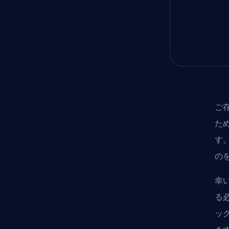
ご
た
す
の
幸
る
ッ