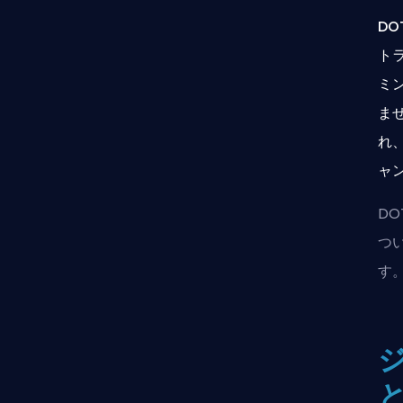
D
ト
ミ
ま
れ
ャ
D
つ
す