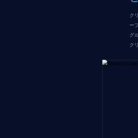
ク
ー
グ
ク