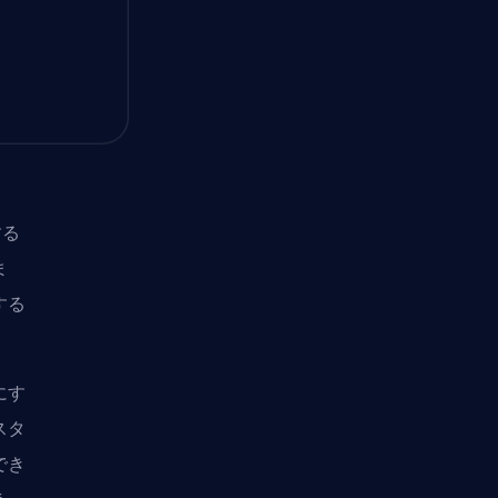
する
ま
する
にす
スタ
でき