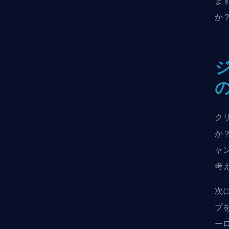
ま
か
ク
か
ャ
考
次
プ
ー