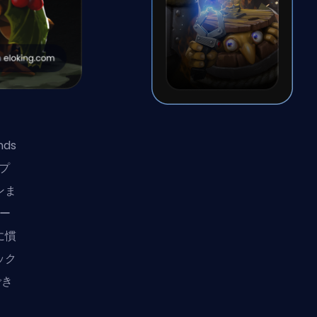
nds
プ
ンま
ー
に慣
ック
でき