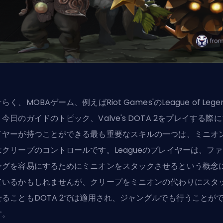
そらく、
MOBA
ゲーム、例えば
Riot Games'
のLeague of Lege
、今日のガイドのトピック、
Valve's
DOTA 2をプレイする際に
イヤーが持つことができる最も重要なスキルの一つは、ミニオ
はクリープのコントロールです。Leagueのプレイヤーは、
ファ
ング
を容易にするためにミニオンをスタックさせるという概念
ているかもしれませんが、クリープをミニオンの代わりにスタ
せることもDOTA 2では適用され、ジャングルでも行うことが
す。