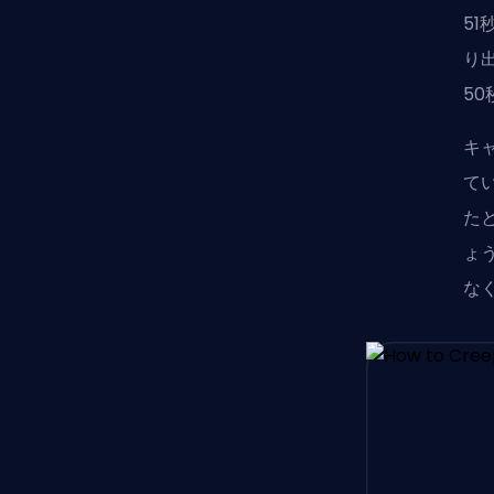
5
り
5
キ
て
た
ょ
な