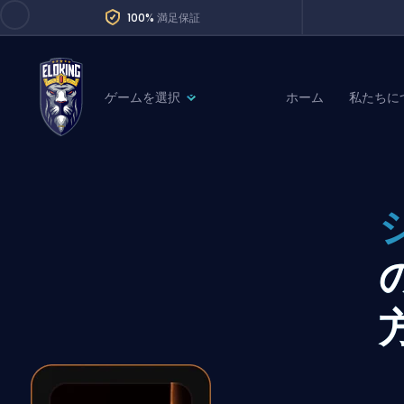
100%
満足保証
ゲームを選択
ホーム
私たちに
League of Legends
League 
Marvel Rivals
SERVICES
Valorant
Division Boos
Dota 2
Placements
Counter-Strike
Wins
Overwatch 2
Coaching
Rocket League
Path of Exile 2
Teammate