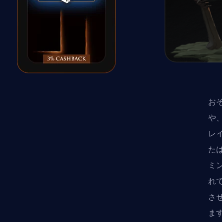
お
や
レ
た
ミ
れ
さ
ま