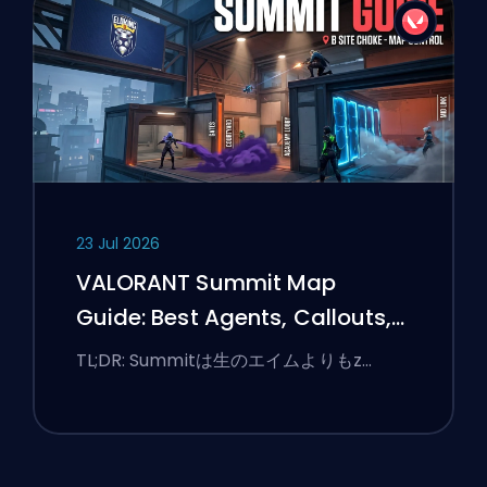
23 Jul 2026
VALORANT Summit Map
Guide: Best Agents, Callouts,
and Smokes
TL;DR: Summitは生のエイムよりもz…