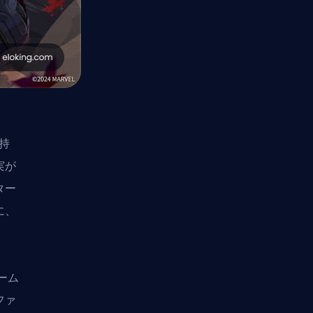
を持
実が
ター
に、
ゲーム
ファ