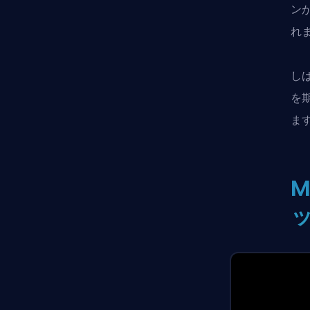
ン
れ
し
を
ま
M