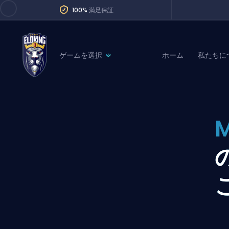
100%
満足保証
ゲームを選択
ホーム
私たちに
League of Legends
League 
Marvel Rivals
SERVICES
Valorant
M
Division Boos
Dota 2
Placements
Counter-Strike
Wins
Overwatch 2
Coaching
Rocket League
Path of Exile 2
Teammate