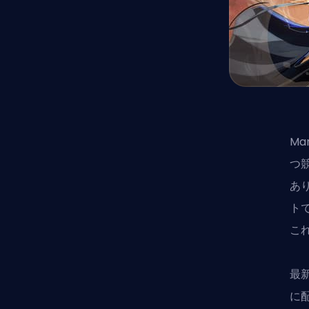
Ma
つ
あ
ト
こ
最新
に