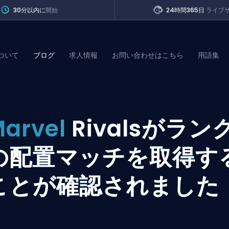
30分以内に
開始
24時間365日
ライブ
ついて
ブログ
求人情報
お問い合わせはこちら
用語集
of Legends
arvel
Rivalsがラン
t
の配置マッチを取得す
ことが確認されました