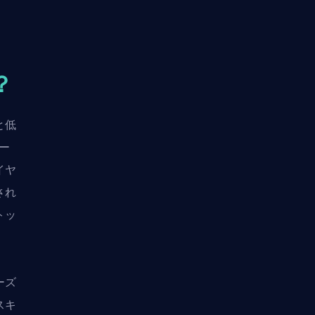
？
と低
モー
イヤ
され
トッ
ーズ
スキ