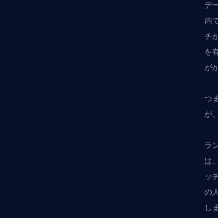
デ
内
チ
を
が
つ
が
ラ
は
ッ
の
し