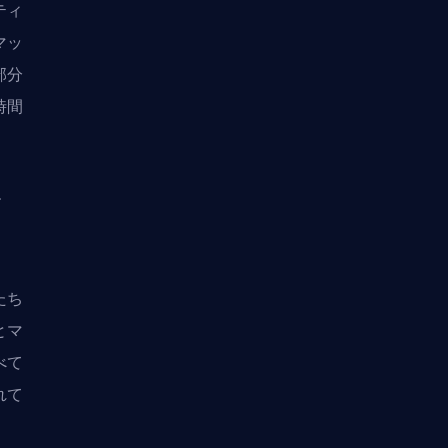
ティ
マッ
部分
時間
す
たち
とマ
べて
れて