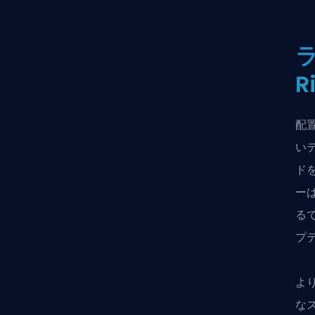
ラ
R
配
いテ
ド
ー
る
プ
よ
な