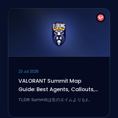
23 Jul 2026
VALORANT Summit Map
Guide: Best Agents, Callouts,
and Smokes
TL;DR: Summitは生のエイムよりもz…