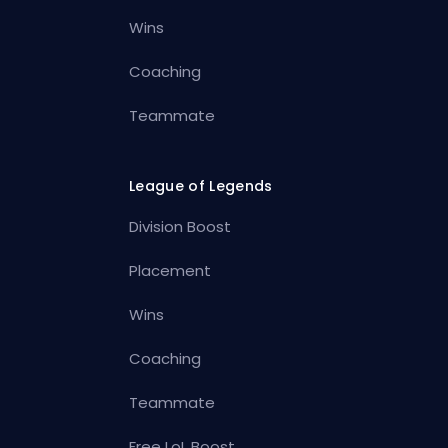
Wins
Coaching
Teammate
League of Legends
Division Boost
Placement
Wins
Coaching
Teammate
Free LoL Boost