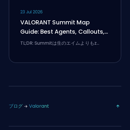
23 Jul 2026
VALORANT Summit Map
Guide: Best Agents, Callouts,
and Smokes
TL;DR: Summitは生のエイムよりもz…
ブログ
Valorant