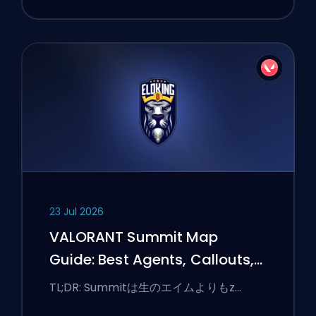
23 Jul 2026
VALORANT Summit Map
Guide: Best Agents, Callouts,
and Smokes
TL;DR: Summitは生のエイムよりもz…