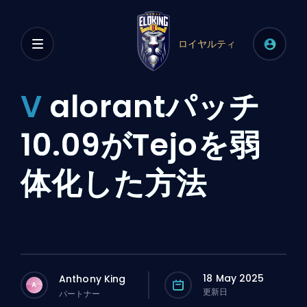
ロイヤルティ
V
alorantパッチ
10.09がTejoを弱
体化した方法
18 May 2025
Anthony King
A
更新日
パートナー