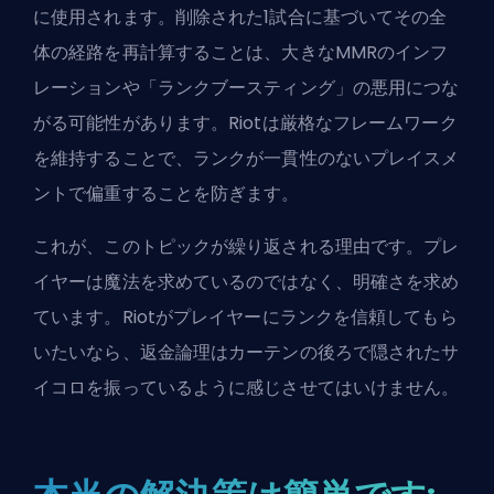
に使用されます。削除された1試合に基づいてその全
体の経路を再計算することは、大きなMMRのインフ
レーションや「ランクブースティング」の悪用につな
がる可能性があります。Riotは厳格なフレームワーク
を維持することで、ランクが一貫性のないプレイスメ
ントで偏重することを防ぎます。
これが、このトピックが繰り返される理由です。プレ
イヤーは魔法を求めているのではなく、明確さを求め
ています。Riotがプレイヤーにランクを信頼してもら
いたいなら、返金論理はカーテンの後ろで隠されたサ
イコロを振っているように感じさせてはいけません。