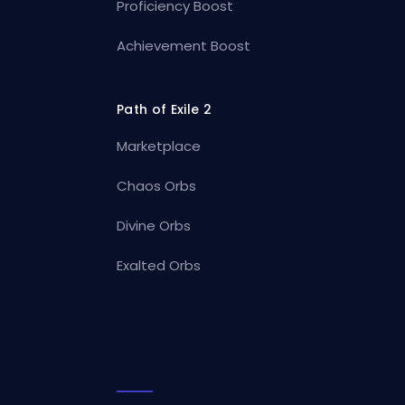
Proficiency Boost
Achievement Boost
Path of Exile 2
Marketplace
Chaos Orbs
Divine Orbs
Exalted Orbs