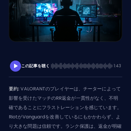
この記事を聴く
1:43
要約:
VALORANTのプレイヤーは、チーターによって
影響を受けたマッチのRR返金が一貫性がなく、不明
確であることにフラストレーションを感じています。
RiotがVanguardを改善しているにもかかわらず、よ
り大きな問題は信頼です。ランク保護は、返金が明確