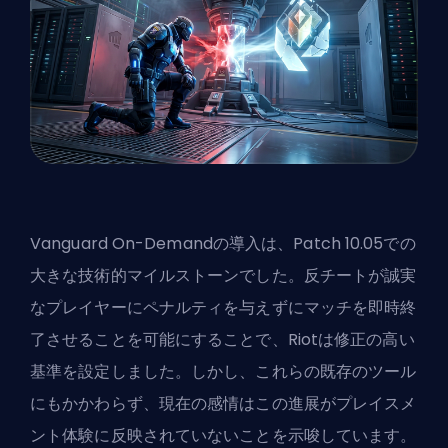
Vanguard On-Demand
の導入は、Patch 10.05での
大きな技術的マイルストーンでした。反チートが誠実
なプレイヤーにペナルティを与えずにマッチを即時終
了させることを可能にすることで、Riotは修正の高い
基準を設定しました。しかし、これらの既存のツール
にもかかわらず、現在の感情はこの進展がプレイスメ
ント体験に反映されていないことを示唆しています。