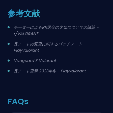
参考文献
チーターによるRR返金の欠如についての議論 -
r/VALORANT
反チートの変更に関するパッチノート -
Playvalorant
Vanguard X Valorant
反チート更新 2023年冬 - Playvalorant
FAQs