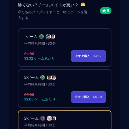
勝てない？チームメイトが悪い？
私たちのプロプレイヤーと一緒にゲームを購
入する。
1ゲーム
平均待ち時間 <30分
$4.00
今すぐ購入
- $3.32
$3.32 ゲームあたり
2ゲーム
平均待ち時間 <30分
$8.00
今すぐ購入
- $6.00
$3.00 ゲームあたり
3ゲーム
平均待ち時間 <30分