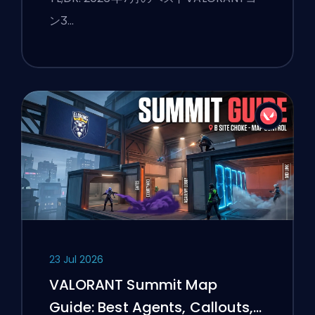
ンӠ…
23 Jul 2026
VALORANT Summit Map
Guide: Best Agents, Callouts,