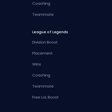
Coaching
Teammate
League of Legends
Division Boost
Placement
Wins
Coaching
Teammate
Free LoL Boost