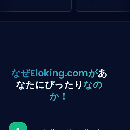
なぜEloking.comが
あ
なたにぴったり
なの
か！