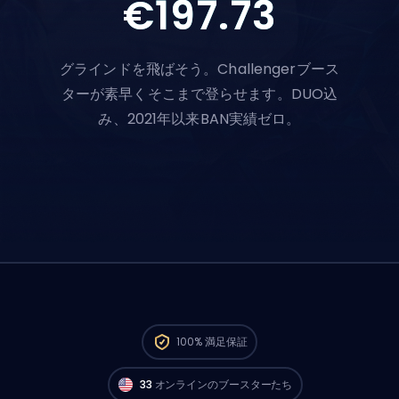
€197.73
グラインドを飛ばそう。Challengerブース
ターが素早くそこまで登らせます。DUO込
み、2021年以来BAN実績ゼロ。
North AmericaのChallengerプレイヤーが
今
100%
満足保証
すぐ注文スタートできるよ。🔥
33
オンラインのブースターたち