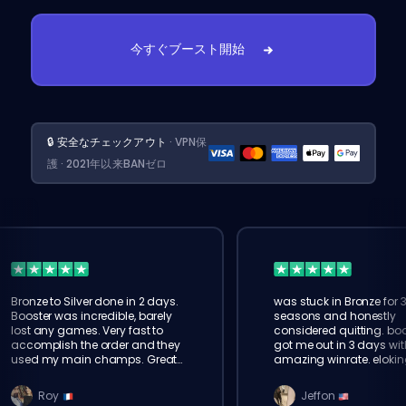
今すぐブースト開始
🔒 安全なチェックアウト
· VPN保
護 · 2021年以来BANゼロ
Bronze to Silver done in 2 days.
was stuck in Bronze for 
Booster was incredible, barely
seasons and honestly
lost any games. Very fast to
considered quitting. boo
accomplish the order and they
got me out in 3 days wit
used my main champs. Great
amazing winrate. elokin
service!
legit, will order again for
Roy
Jeffon