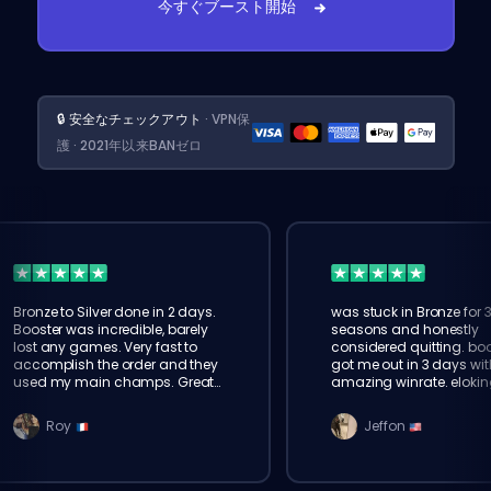
今すぐブースト開始
🔒 安全なチェックアウト
· VPN保
護 · 2021年以来BANゼロ
Bronze to Silver done in 2 days.
was stuck in Bronze for 
Booster was incredible, barely
seasons and honestly
lost any games. Very fast to
considered quitting. boo
accomplish the order and they
got me out in 3 days wit
used my main champs. Great
amazing winrate. elokin
service!
legit, will order again for
Roy
Jeffon