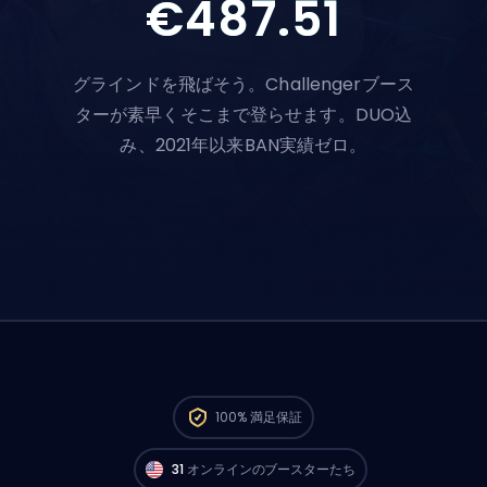
€487.51
グラインドを飛ばそう。Challengerブース
ターが素早くそこまで登らせます。DUO込
み、2021年以来BAN実績ゼロ。
North AmericaのChallengerプレイヤーが
今
100%
満足保証
すぐ注文スタートできるよ。🔥
31
オンラインのブースターたち