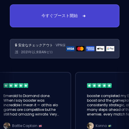
今すぐブースト開始
🔒 安全なチェックアウト
· VPN保
護 · 2021年以来BANゼロ
Emerald to Diamond done.
booster completed my 
When I say booster was
boost and the gamepla
incredible I mean it — at this elo
consistently strategic, 
games are competitive but he
many steps ahead of t
still had amazing winrate. Very
enemies. every match fe
impressed!
smooth. eloking is the re
Battle Captain
Konno