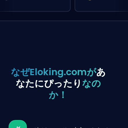
なぜEloking.comが
あ
なたにぴったり
なの
か！