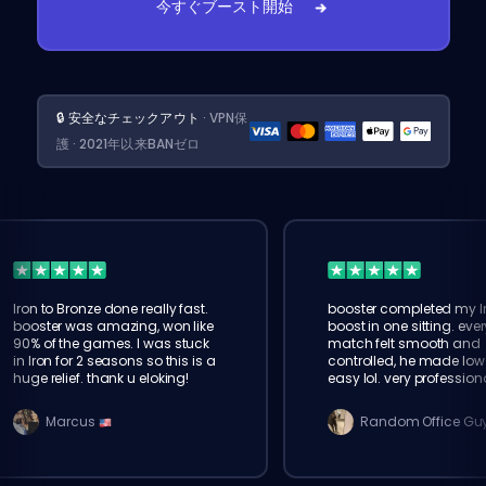
今すぐブースト開始
🔒 安全なチェックアウト
· VPN保
護 · 2021年以来BANゼロ
Iron to Bronze done really fast.
booster completed my I
booster was amazing, won like
boost in one sitting. ever
90% of the games. I was stuck
match felt smooth and
in Iron for 2 seasons so this is a
controlled, he made low 
huge relief. thank u eloking!
easy lol. very profession
service
Marcus
Random Office Gu