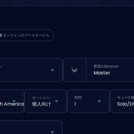
th AmericaのChallengerプレイヤーが
今
注文スタートできるよ。🔥
30
オンラインのブースターたち
ン
希望のDivision
Master
セッション
時間
キューの
h America
個人向け
1
Solo/