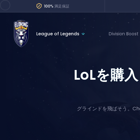
100%
満足保証
League of Legends
Division Boost
League of Legends
League 
Marvel Rivals
SERVICES
LoLを購入
Valorant
Division Boos
Dota 2
Placements
Counter-Strike
Wins
Overwatch 2
グラインドを飛ばそう。Cha
Coaching
Rocket League
Path of Exile 2
Teammate