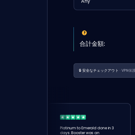
Any
合計金額:
🔒 安全なチェックアウト
· VPN保
Platinum to Emerald done in 3
days. Booster was an