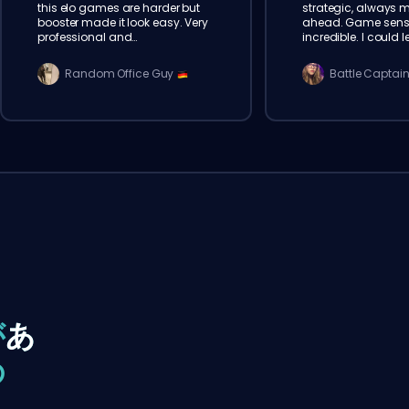
this elo games are harder but
strategic, always 
booster made it look easy. Very
ahead. Game sens
professional and
incredible. I could l
communicative. will order
from watching matc
again
Recommend!
Random Office Guy
Battle Captai
が
あ
の