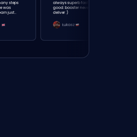
many steps
always superb fast friendly and
e was
good. booster never fail to
earn just
deliver :)
h history.
n
Łukasz