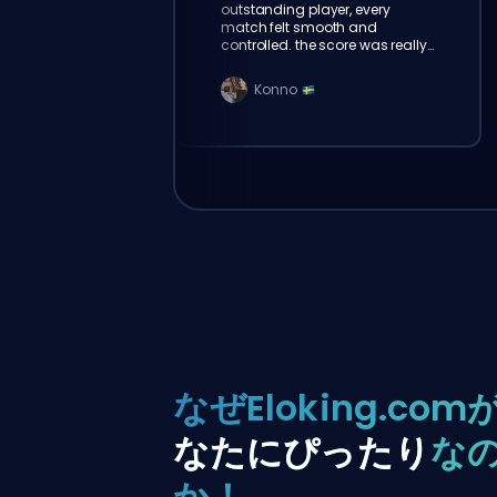
outstanding player, every
match felt smooth and
controlled. the score was really
amazing. thank u eloking!
Konno
なぜEloking.com
なたにぴったり
な
か！