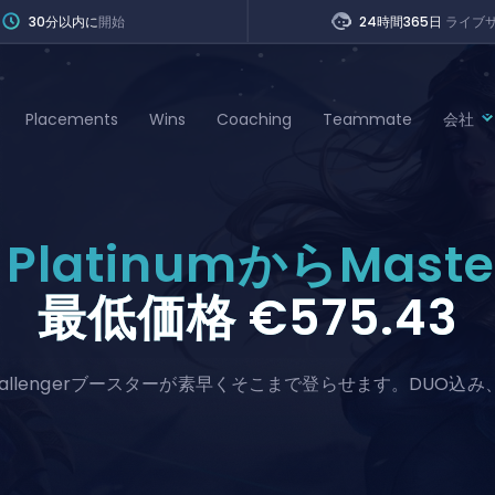
30分以内に
開始
24時間365日
ライブ
Placements
Wins
Coaching
Teammate
会社
of Legends
PlatinumからMaste
t
最低価格
€575.43
llengerブースターが素早くそこまで登らせます。DUO込み、