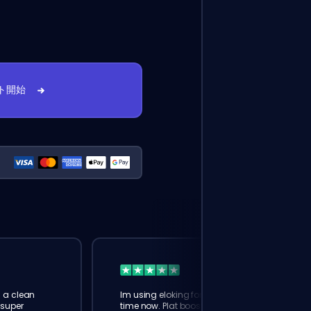
ト開始
s a clean
Im using eloking for maybe 4th
 super
time now. Plat boost this time.