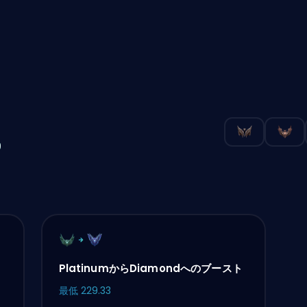
の
PlatinumからDiamondへのブースト
最低
229.33