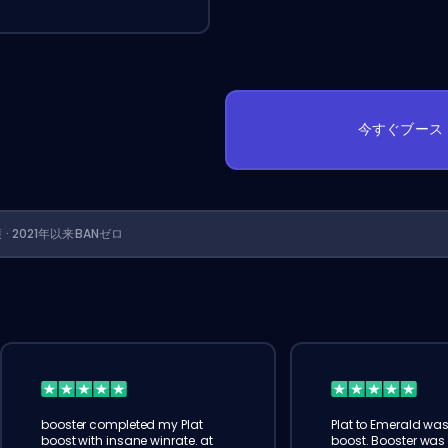
今すぐブース
護 · 2021年以来BANゼロ
booster completed my Plat
Plat to Emerald wa
boost with insane winrate. at
boost. Booster was