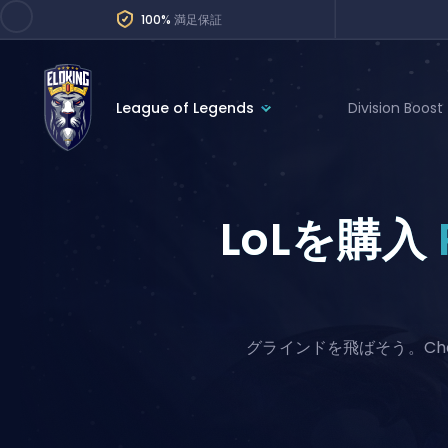
100%
満足保証
League of Legends
Division Boost
League of Legends
League 
Marvel Rivals
SERVICES
LoLを購入
Valorant
Division Boos
Dota 2
Placements
Counter-Strike
Wins
Overwatch 2
グラインドを飛ばそう。Cha
Coaching
Rocket League
Path of Exile 2
Teammate