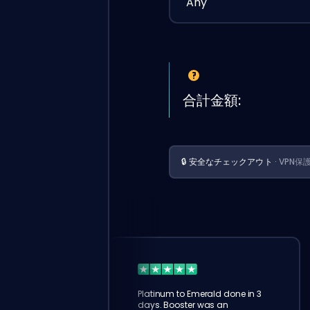
Any
合計金額:
🔒 安全なチェックアウト
· VPN保
Platinum to Emerald done in 3
days. Booster was an