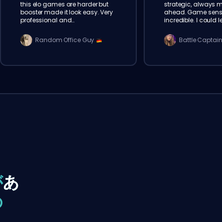
this elo games are harder but
strategic, always 
booster made it look easy. Very
ahead. Game sens
professional and
incredible. I could l
communicative. will order
from watching matc
again
Recommend!
Random Office Guy
Battle Captai
が
あ
の