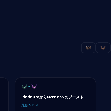
の
ト
PlatinumからMasterへのブースト
最低
575.43