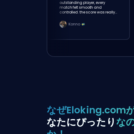
outstanding player, every
match felt smooth and
controlled. the score was really
amazing. thank u eloking!
Konno
なぜEloking.com
なたにぴったり
な
か！