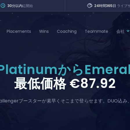
30分以内に
開始
24時間365日
ライブ
Placements
Wins
Coaching
Teammate
会社
of Legends
PlatinumからEmera
t
最低価格
€87.92
llengerブースターが素早くそこまで登らせます。DUO込み、