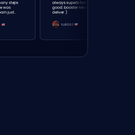
many steps
always superb fast friendly and
e was
good. booster never fail to
earn just
deliver :)
h history.
n
Łukasz