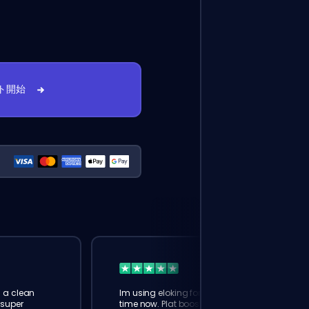
ト開始
s a clean
Im using eloking for maybe 4th
 super
time now. Plat boost this time.