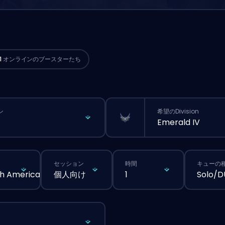
th AmericaのChallengerプレイヤーが
今
注文スタートできるよ。🔥
1
オンラインのブースターたち
ン
希望のDivision
Emerald IV
セッション
時間
キューの
h America
個人向け
1
Solo/