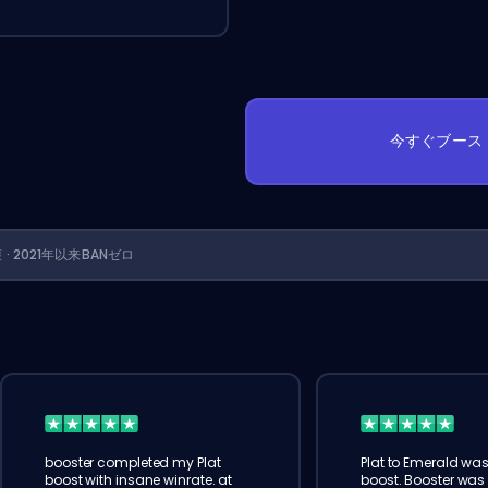
今すぐブース
護 · 2021年以来BANゼロ
booster completed my Plat
Plat to Emerald wa
boost with insane winrate. at
boost. Booster was