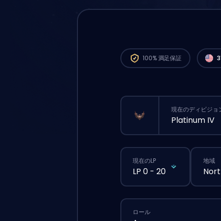
Nor
すぐ
100%
満足保証
3
現在のディビジョ
Platinum IV
現在のLP
地域
LP 0 - 20
Nort
ロール