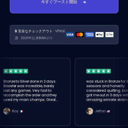
今すぐブースト開始
🔒 安全なチェックアウト
· VPN保
護 · 2021年以来BANゼロ
Bronze to Silver done in 2 days.
was stuck in Bronze for 
Booster was incredible, barely
seasons and honestly
lost any games. Very fast to
considered quitting. boo
accomplish the order and they
got me out in 3 days wit
used my main champs. Great
amazing winrate. elokin
service!
legit, will order again for
Roy
Jeffon